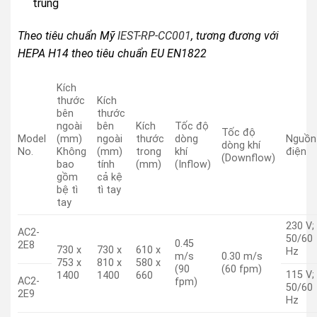
trùng
Theo tiêu chuẩn Mỹ
IEST-RP-CC001
, tương đương với
HEPA H14 theo tiêu chuẩn EU EN1822
Kích
thước
Kích
bên
thước
ngoài
bên
Kích
Tốc độ
Tốc độ
Model
(mm)
ngoài
thước
dòng
Nguồn
dòng khí
No.
Không
(mm)
trong
khí
điện
(Downflow)
bao
tính
(mm)
(Inflow)
gồm
cả kệ
bệ tì
tì tay
tay
230 V;
AC2-
50/60
0.45
2E8
730 x
730 x
610 x
Hz
m/s
0.30 m/s
753 x
810 x
580 x
(90
(60 fpm)
115 V;
1400
1400
660
AC2-
fpm)
50/60
2E9
Hz