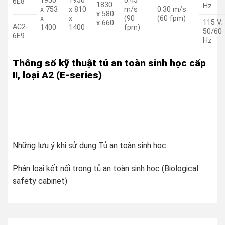
1950
1950
0.45
6E8
1830
Hz
x 753
x 810
m/s
0.30 m/s
x 580
x
x
(90
(60 fpm)
115 V;
x 660
AC2-
1400
1400
fpm)
50/60
6E9
Hz
Thông số kỹ thuật tủ an toàn sinh học cấp
II, loại A2 (E-series)
Những lưu ý khi sử dụng Tủ an toàn sinh học
Phân loại kết nối trong tủ an toàn sinh học (Biological
safety cabinet)