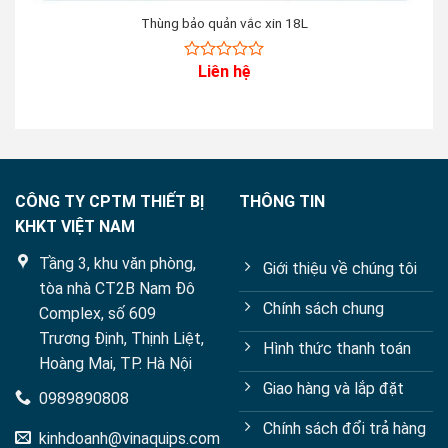
Thùng bảo quản vắc xin 18L
Liên hệ
0
out
of
5
CÔNG TY CPTM THIẾT BỊ
THÔNG TIN
KHKT VIỆT NAM
Tầng 3, khu văn phòng,
Giới thiệu về chúng tôi
tòa nhà CT2B Nam Đô
Chính sách chung
Complex, số 609
Trương Định, Thịnh Liệt,
Hình thức thanh toán
Hoàng Mai, TP. Hà Nội
Giao hàng và lắp đặt
0989890808
Chính sách đổi trả hàng
kinhdoanh@vinaquips.com