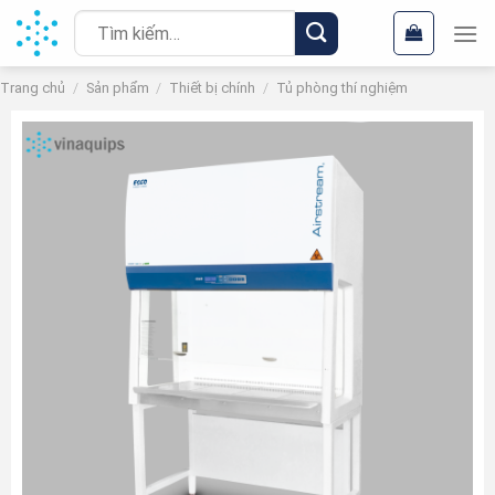
Chuyển
Tìm
đến
kiếm:
nội
Trang chủ
/
Sản phẩm
/
Thiết bị chính
/
Tủ phòng thí nghiệm
dung