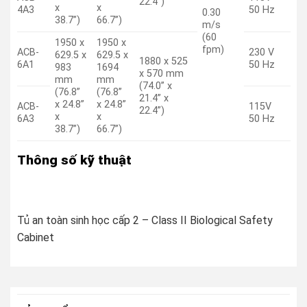
22.4”)
x
x
4A3
50 Hz
0.30
38.7”)
66.7”)
m/s
(60
1950 x
1950 x
fpm)
ACB-
230 V
629.5 x
629.5 x
1880 x 525
6A1
50 Hz
983
1694
x 570 mm
mm
mm
(74.0” x
(76.8”
(76.8”
21.4” x
x 24.8”
x 24.8”
ACB-
115V
22.4”)
x
x
6A3
50 Hz
38.7”)
66.7”)
Thông số kỹ thuật
Tủ an toàn sinh học cấp 2 – Class II Biological Safety
Cabinet