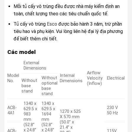
Mỗi tủ cấy vô trùng đều được nhà máy kiểm định an
toàn, chất lượng theo các tiêu chuẩn quốc tế.
Tủ cấy vô trùng
Esco
được bảo hành 3 năm, trừ phần
tiêu hao và phụ kiện. Vui lòng liên hệ đại lý địa phương
để biết thêm chi tiết.
Các model
External
Dimensions
Airflow
Model
Internal
Without
Velocity
Electrical
Without
No.
Dimensions
optional
(Inflow)
base
base
stand
stand
1340 x
1340 x
ACB-
230 V
629.5 x
629.5 x
1270 x 525
4A1
50 Hz
983
1694
X 570 mm
mm
mm
(50.0” x
(52.8”
(52.8”
21.4” x
x 24.8”
x 24.8”
ACB-
115V