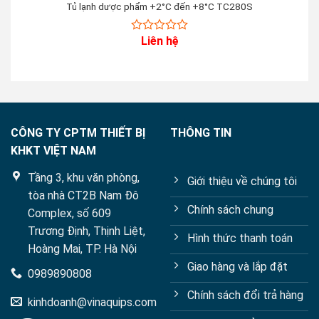
Tủ lạnh dược phẩm +2°C đến +8°C TC280S
Liên hệ
0
out
of
5
CÔNG TY CPTM THIẾT BỊ
THÔNG TIN
KHKT VIỆT NAM
Tầng 3, khu văn phòng,
Giới thiệu về chúng tôi
tòa nhà CT2B Nam Đô
Chính sách chung
Complex, số 609
Trương Định, Thịnh Liệt,
Hình thức thanh toán
Hoàng Mai, TP. Hà Nội
Giao hàng và lắp đặt
0989890808
Chính sách đổi trả hàng
kinhdoanh@vinaquips.com