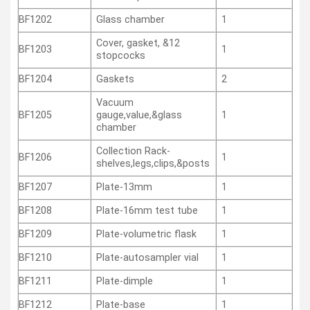
BF1202
Glass chamber
1
Cover, gasket, &12
BF1203
1
stopcocks
BF1204
Gaskets
2
Vacuum
BF1205
gauge,value,&glass
1
chamber
Collection Rack-
BF1206
1
shelves,legs,clips,&posts
BF1207
Plate-13mm
1
BF1208
Plate-16mm test tube
1
BF1209
Plate-volumetric flask
1
BF1210
Plate-autosampler vial
1
BF1211
Plate-dimple
1
BF1212
Plate-base
1