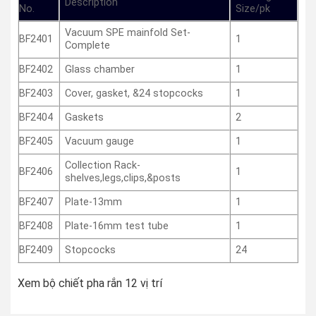
Description
No.
Size/pk
Vacuum SPE mainfold Set-
BF2401
1
Complete
BF2402
Glass chamber
1
BF2403
Cover, gasket, &24 stopcocks
1
BF2404
Gaskets
2
BF2405
Vacuum gauge
1
Collection Rack-
BF2406
1
shelves,legs,clips,&posts
BF2407
Plate-13mm
1
BF2408
Plate-16mm test tube
1
BF2409
Stopcocks
24
Xem bộ chiết pha rắn 12 vị trí