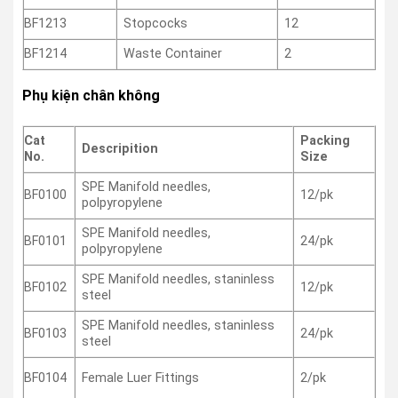
BF1213
Stopcocks
12
BF1214
Waste Container
2
Phụ kiện chân không
Cat
Packing
Descripition
No.
Size
SPE Manifold needles,
12/pk
BF0100
polpyropylene
SPE Manifold needles,
24/pk
BF0101
polpyropylene
SPE Manifold needles, staninless
12/pk
BF0102
steel
SPE Manifold needles, staninless
24/pk
BF0103
steel
Female Luer Fittings
2/pk
BF0104