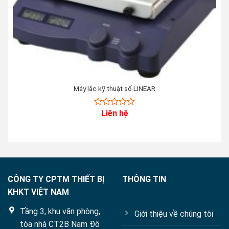
Máy lắc kỹ thuật số LINEAR
Liên hệ
0
out
of
5
CÔNG TY CPTM THIẾT BỊ
THÔNG TIN
KHKT VIỆT NAM
Tầng 3, khu văn phòng,
Giới thiệu về chúng tôi
tòa nhà CT2B Nam Đô