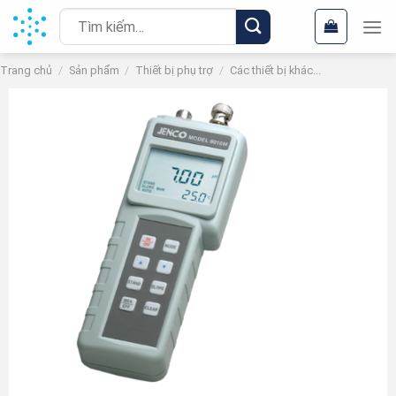
Chuyển
Tìm
đến
kiếm:
nội
Trang chủ
/
Sản phẩm
/
Thiết bị phụ trợ
/
Các thiết bị khác...
dung