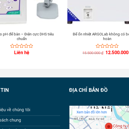
o pH để bàn – Điện cực DHS tiêu
Bể ổn nhiệt ARGOLab không có b
chuẩn
hoàn
Giá
Liên hệ
12.500.00
0
0
15.500.000
₫
gốc
out
out
là:
of
of
15.500.000 ₫.
5
5
TIN
ĐỊA CHỈ BẢN ĐỒ
hiệu về chúng tôi
 sách chung