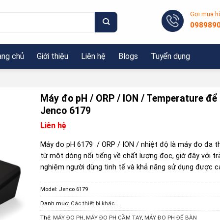
Gọi mua h
098989
ang chủ
Giới thiệu
Liên hệ
Blogs
Tuyển dụng
Máy đo pH / ORP / ION / Temperature để
Jenco 6179
Liên hệ
Máy đo pH
6179
/ ORP / ION / nhiệt độ là máy đo đa 
từ một dòng nổi tiếng về chất lượng đọc, giờ đây với tr
nghiệm người dùng tinh tế và khả năng sử dụng được cả
Model:
Jenco 6179
Danh mục:
Các thiết bị khác...
Thẻ:
MÁY ĐO PH
,
MÁY ĐO PH CẦM TAY
,
MÁY ĐO PH ĐỂ BÀN