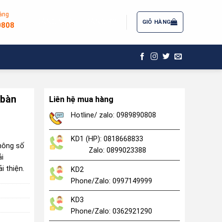
àng
ĐĂNG NHẬP / ĐĂNG KÝ
GIỎ HÀNG
0808
 bàn
Liên hệ mua hàng
Hotline/ zalo: 0989890808
KD1 (HP): 0818668833
thông số
Zalo: 0899023388
ải
i thiện.
KD2
Phone/Zalo: 0997149999
KD3
Phone/Zalo: 0362921290