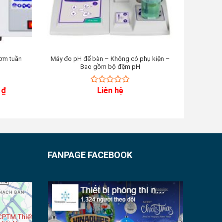
ơm tuần
Máy đo pH để bàn – Không có phụ kiện –
Máy
Bao gồm bộ đệm pH
Giá
0
₫
Liên hệ
0
hiện
out
tại
of
là:
12.500.000 ₫.
5
FANPAGE FACEBOOK