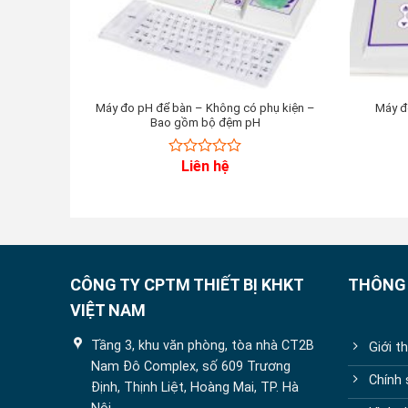
Máy đo pH để bàn – Không có phụ kiện –
Máy đ
Bao gồm bộ đệm pH
Liên hệ
0
out
of
5
CÔNG TY CPTM THIẾT BỊ KHKT
THÔNG 
VIỆT NAM
Tầng 3, khu văn phòng, tòa nhà CT2B
Giới t
Nam Đô Complex, số 609 Trương
Chính
Định, Thịnh Liệt, Hoàng Mai, TP. Hà