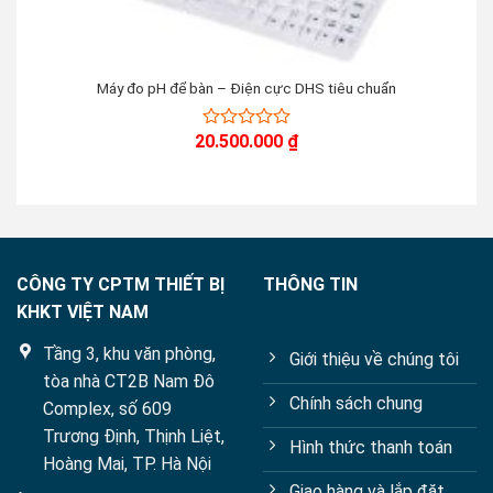
Máy đo pH để bàn – Điện cực DHS tiêu chuẩn
20.500.000
₫
0
out
of
5
CÔNG TY CPTM THIẾT BỊ
THÔNG TIN
KHKT VIỆT NAM
Tầng 3, khu văn phòng,
Giới thiệu về chúng tôi
tòa nhà CT2B Nam Đô
Chính sách chung
Complex, số 609
Trương Định, Thịnh Liệt,
Hình thức thanh toán
Hoàng Mai, TP. Hà Nội
Giao hàng và lắp đặt