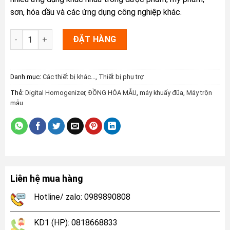
sơn, hóa dầu và các ứng dụng công nghiệp khác.
Máy đồng hóa kỹ thuật số Digital Homogenizer số lượng
ĐẶT HÀNG
Danh mục:
Các thiết bị khác...
,
Thiết bị phụ trợ
Thẻ:
Digital Homogenizer
,
ĐỒNG HÓA MẪU
,
máy khuấy đũa
,
Máy trộn
mẫu
Liên hệ mua hàng
Hotline/ zalo: 0989890808
KD1 (HP): 0818668833