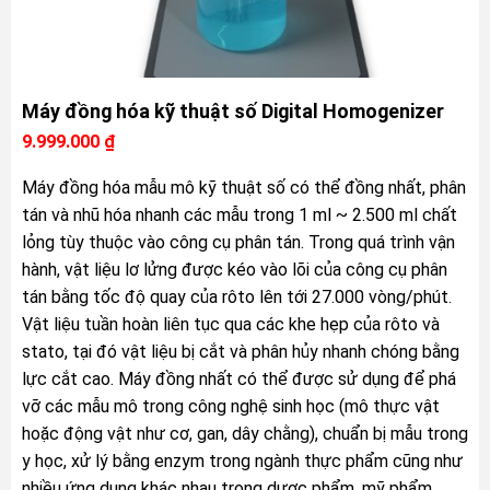
Máy đồng hóa kỹ thuật số Digital Homogenizer
9.999.000
₫
Máy đồng hóa mẫu mô kỹ thuật số có thể đồng nhất, phân
tán và nhũ hóa nhanh các mẫu trong 1 ml ~ 2.500 ml chất
lỏng tùy thuộc vào công cụ phân tán. Trong quá trình vận
hành, vật liệu lơ lửng được kéo vào lõi của công cụ phân
tán bằng tốc độ quay của rôto lên tới 27.000 vòng/phút.
Vật liệu tuần hoàn liên tục qua các khe hẹp của rôto và
stato, tại đó vật liệu bị cắt và phân hủy nhanh chóng bằng
lực cắt cao. Máy đồng nhất có thể được sử dụng để phá
vỡ các mẫu mô trong công nghệ sinh học (mô thực vật
hoặc động vật như cơ, gan, dây chằng), chuẩn bị mẫu trong
y học, xử lý bằng enzym trong ngành thực phẩm cũng như
nhiều ứng dụng khác nhau trong dược phẩm, mỹ phẩm,