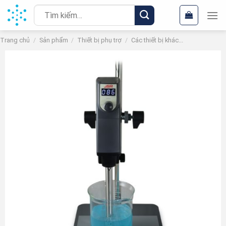
Chuyển
Tìm
đến
kiếm:
nội
Trang chủ
/
Sản phẩm
/
Thiết bị phụ trợ
/
Các thiết bị khác...
dung