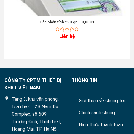
Cân phân tích 220 gr. – 0,0001
Liên hệ
0
out
of
5
CÔNG TY CPTM THIẾT BỊ
THÔNG TIN
KHKT VIỆT NAM
Tầng 3, khu văn phòng,
Giới thiệu về chúng tôi
tòa nhà CT2B Nam Đô
Chính sách chung
Complex, số 609
Trương Định, Thịnh Liệt,
Hình thức thanh toán
Hoàng Mai, TP. Hà Nội