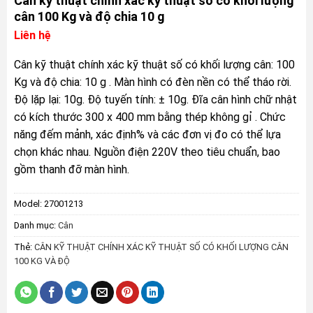
Cân kỹ thuật chính xác kỹ thuật số có khối lượng
cân 100 Kg và độ chia 10 g
Liên hệ
Cân kỹ thuật chính xác kỹ thuật số có khối lượng cân: 100
Kg và độ chia: 10 g . Màn hình có đèn nền có thể tháo rời.
Độ lặp lại: 10g. Độ tuyến tính: ± 10g. Đĩa cân hình chữ nhật
có kích thước 300 x 400 mm bằng thép không gỉ . Chức
năng đếm mảnh, xác định% và các đơn vị đo có thể lựa
chọn khác nhau. Nguồn điện 220V theo tiêu chuẩn, bao
gồm thanh đỡ màn hình.
Model:
27001213
Danh mục:
Cân
Thẻ:
CÂN KỸ THUẬT CHÍNH XÁC KỸ THUẬT SỐ CÓ KHỐI LƯỢNG CÂN
100 KG VÀ ĐỘ