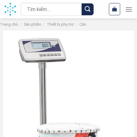
Chuyển
Tìm
đến
kiếm:
nội
Trang chủ
/
Sản phẩm
/
Thiết bị phụ trợ
/
Cân
dung