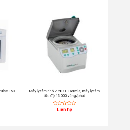
Pulse 150
Máy ly tâm nhỏ Z 207 H Hermle, máy ly tâm
Máy đồng
tốc độ 13,000 vòng/phút
đồng hóa
Liên hệ
0
out
of
5