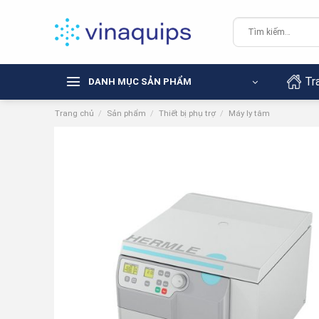
Chuyển
đến
Tìm
kiếm:
nội
dung
Tr
DANH MỤC SẢN PHẨM
Trang chủ
/
Sản phẩm
/
Thiết bị phụ trợ
/
Máy ly tâm