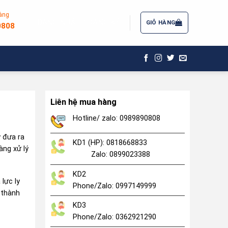
àng
ĐĂNG NHẬP / ĐĂNG KÝ
GIỎ HÀNG
0808
Liên hệ mua hàng
Hotline/ zalo: 0989890808
 đưa ra
KD1 (HP): 0818668833
àng xử lý
Zalo: 0899023388
KD2
 lực ly
Phone/Zalo: 0997149999
 thành
KD3
Phone/Zalo: 0362921290