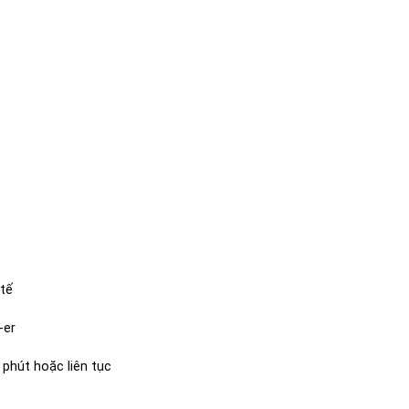
 tế
-er
 phút hoặc liên tục