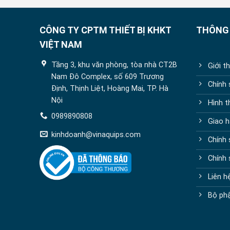
CÔNG TY CPTM THIẾT BỊ KHKT
THÔNG 
VIỆT NAM
Tầng 3, khu văn phòng, tòa nhà CT2B
Giới t
Nam Đô Complex, số 609 Trương
Chính
Định, Thịnh Liệt, Hoàng Mai, TP. Hà
Nội
Hình t
0989890808
Giao h
kinhdoanh@vinaquips.com
Chính 
Chính
Liên h
Bộ phậ