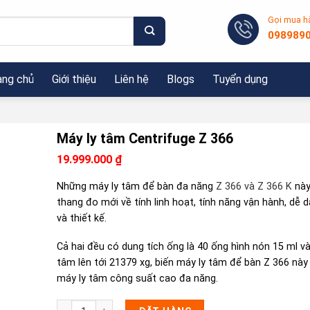
Gọi mua h
098989
ang chủ
Giới thiệu
Liên hệ
Blogs
Tuyển dụng
Máy ly tâm Centrifuge Z 366
19.999.000
₫
Những máy ly tâm để bàn đa năng
Z 366 và Z 366 K
này
thang đo mới về tính linh hoạt, tính năng vận hành, dễ d
và thiết kế.
Cả hai đều có dung tích ống là 40 ống hình nón 15 ml và
tâm lên tới 21379 xg, biến máy ly tâm để bàn Z 366 này
máy ly tâm công suất cao đa năng.
Máy ly tâm Centrifuge Z 366 số lượng