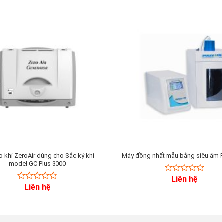
o khí ZeroAir dùng cho Sắc ký khí
Máy đồng nhất mẫu bằng siêu âm 
model GC Plus 3000
Liên hệ
0
Liên hệ
0
out
out
of
of
5
5