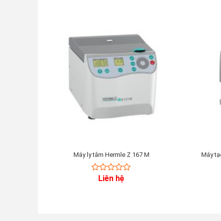
Máy ly tâm Hermle Z 167 M
Máy tạ
Liên hệ
0
out
of
5