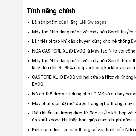
Tính năng chính
Là sản phẩm của Hãng:
LNI Swissgas
Máy tạo Nitơ dạng màng với máy nén Scroll truyền độ
Là thiết bị tạo khí cấp chuyên dùng cho hệ thống
EV
NGA CASTORE XL iQ EVOQ là Máy tạo Nitơ với công
Máy tạo Nitơ dạng màng với máy nén Scroll được thi
khiết lên đến 99,95% cộng với luồng khí khô và sạch
CASTORE XL iQ EVOQ với hai cửa xả Nitơ và Không khí
EVOQ.
Nó có thể được sử dụng cho LC-MS và sự bay hơi c
Máy phát điện iQ mới được trang bị hệ thống máy né
Điều khiển lưu lượng điện tử độc quyền kết hợp với
áp suất không khí thấp hơn, giúp giảm chi phí năng 
Kiểm soát liên tục các thông số vận hành của Nitơ c