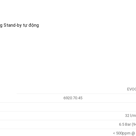
g Stand-by tự động
EVO
6920.70.45
32 l/m
6.5 Bar (9
< 500ppm @ 