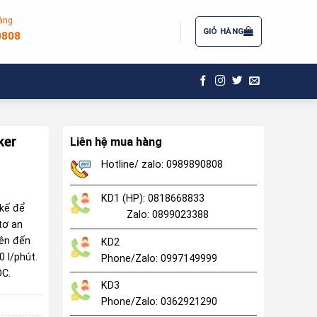
àng
ĐĂNG NHẬP / ĐĂNG KÝ
GIỎ HÀNG
0808
ker
Liên hệ mua hàng
Hotline/ zalo: 0989890808
KD1 (HP): 0818668833
 kế để
Zalo: 0899023388
tơ an
lên đến
KD2
0 l/phút.
Phone/Zalo: 0997149999
OC.
KD3
Phone/Zalo: 0362921290