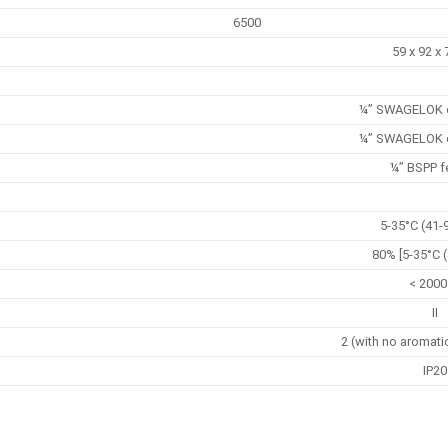
6500
59 x 92 x
¼” SWAGELOK 
¼” SWAGELOK 
¼” BSPP 
5-35°C (41-
80% [5-35°C (
< 200
II
2 (with no aromat
IP20