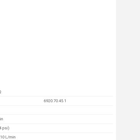
Q
6920.70.45.1
in
4 psi)
10 L/min