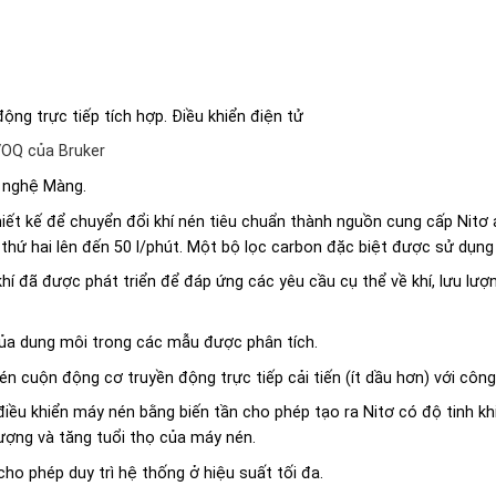
ng trực tiếp tích hợp. Điều khiển điện tử
OQ của Bruker
 nghệ Màng.
ết kế để chuyển đổi khí nén tiêu chuẩn thành nguồn cung cấp Nitơ an
 thứ hai lên đến 50 l/phút. Một bộ lọc carbon đặc biệt được sử dụng
 đã được phát triển để đáp ứng các yêu cầu cụ thể về khí, lưu lượng
ủa dung môi trong các mẫu được phân tích.
n cuộn động cơ truyền động trực tiếp cải tiến (ít dầu hơn) với công
 điều khiển máy nén bằng biến tần cho phép tạo ra Nitơ có độ tinh 
lượng và tăng tuổi thọ của máy nén.
ho phép duy trì hệ thống ở hiệu suất tối đa.