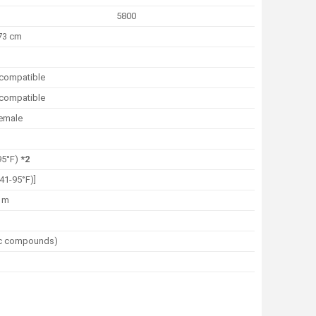
5800
 73 cm
compatible
compatible
female
95°F)
*2
41-95°F)]
0 m
ic compounds)