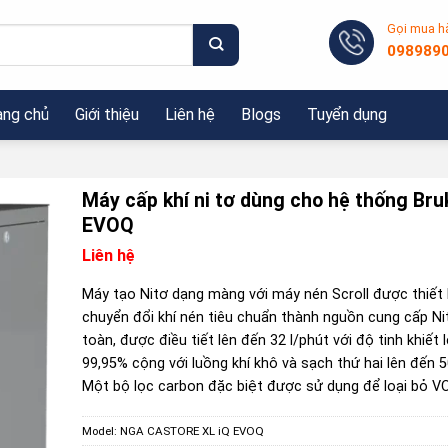
Gọi mua h
098989
ang chủ
Giới thiệu
Liên hệ
Blogs
Tuyển dụng
Máy cấp khí ni tơ dùng cho hệ thống Bru
EVOQ
Liên hệ
Máy tạo Nitơ dạng màng với máy nén Scroll được thiết
chuyển đổi khí nén tiêu chuẩn thành nguồn cung cấp Ni
toàn, được điều tiết lên đến 32 l/phút với độ tinh khiết 
99,95% cộng với luồng khí khô và sạch thứ hai lên đến 5
Một bộ lọc carbon đặc biệt được sử dụng để loại bỏ V
Model:
NGA CASTORE XL iQ EVOQ