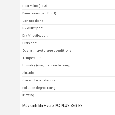
Heat value (BTU)
Dimensions (W x D x H)
Connections
N2 outlet port
Dry Air outlet port
Drain port
Operating/storage conditions
Temperature
Humidity (max, non condensing)
Altitude
Over-voltage category
Pollution degree rating
IP rating
Máy sinh khí Hydro PG PLUS SERIES