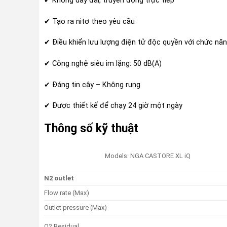
✔ Không dây đai, truyền động trực tiếp
✔ Tạo ra nitơ theo yêu cầu
✔ Điều khiển lưu lượng điện tử độc quyền với
chức năn
✔ Công nghệ siêu im lặng: 50 dB(A)
✔ Đáng tin cậy – Không rung
✔ Được thiết kế để chạy 24 giờ một ngày
Thông số kỹ thuật
Models: NGA CASTORE XL iQ
N2 outlet
Flow rate (Max)
Outlet pressure (Max)
O2 Residual