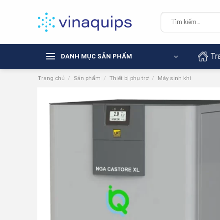
Chuyển
đến
Tìm
kiếm:
nội
dung
Tr
DANH MỤC SẢN PHẨM
Trang chủ
/
Sản phẩm
/
Thiết bị phụ trợ
/
Máy sinh khí