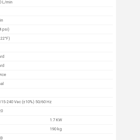
0 L/min
in
4 psi)
-22°F)
ard
ard
vice
al
115-240 Vac (±10%) 50/60 Hz
20
1.7 KW
190 kg
dB