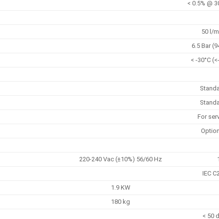
< 0.5% @ 3
50 l/m
6.5 Bar (9
< -30°C (<
Stand
Stand
For ser
Option
220-240 Vac (±10%) 56/60 Hz
IEC C
1.9 KW
180 kg
< 50 