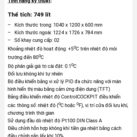
Tính năng kỹ thuật
:
Thể tích: 749 lít
– Kích thước trong: 1040 x 1200 x 600 mm
– Kích thước ngoài: 1224 x 1726 x 784 mm
– Số khay cung cấp: 02
0
Khoảng nhiệt độ hoạt động: +5
C trên nhiệt độ môi
0
trường đến 80
C
0
Độ phân giải giá trị cài đặt: 0.1
C
Đối lưu không khí tự nhiên
Bộ điều khiển bằng vi xử lý PID đa chức năng với màn
hình hiển thị màu bằng cảm ứng điện dung (TFT)
Bảng điều khiển nhiệt độ ControlCOCKPIT điều khiển
0
0
các thông số: nhiệt độ (
C hoặc
F), vị trí cửa đối lưu khí,
chương trình thời gian
Sử dụng đầu dò nhiệt độ Pt100 DIN Class A
Điều chỉnh hỗn hợp không khí tiền gia nhiệt bằng cách
điều chỉnh nắp lấy khí 10%