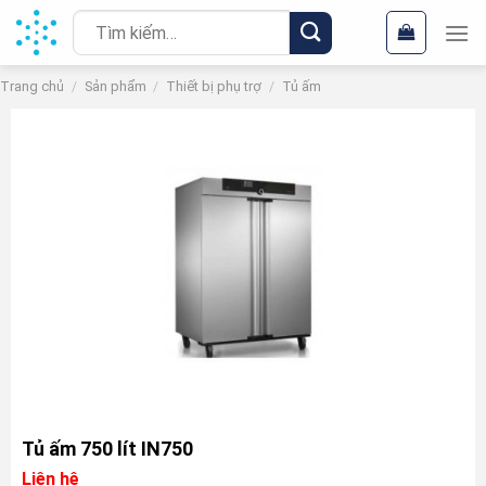
Chuyển
Tìm
đến
kiếm:
nội
Trang chủ
/
Sản phẩm
/
Thiết bị phụ trợ
/
Tủ ấm
dung
Tủ ấm 750 lít IN750
Liên hệ