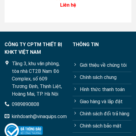
Liên hệ
0
out
of
5
CÔNG TY CPTM THIẾT BỊ
THÔNG TIN
KHKT VIỆT NAM
Tầng 3, khu văn phòng,
Giới thiệu về chúng tôi
tòa nhà CT2B Nam Đô
Chính sách chung
Complex, số 609
Trương Định, Thịnh Liệt,
Hình thức thanh toán
Hoàng Mai, TP. Hà Nội
Giao hàng và lắp đặt
0989890808
Chính sách đổi trả hàng
kinhdoanh@vinaquips.com
Chính sách bảo mật