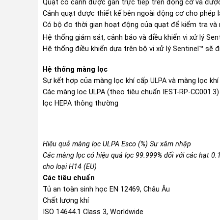
Quạt có cánh được gắn trực tiếp trên động cơ và được 
Cánh quạt được thiết kế bên ngoài động cơ cho phép l
Có bộ đo thời gian hoạt động của quạt để kiểm tra và
Hệ thống giám sát, cảnh báo và điều khiển vi xử lý Sent
Hệ thống điều khiển dựa trên bộ vi xử lý Sentinel™ sẽ 
Hệ thống màng lọc
Sự kết hợp của màng lọc khí cấp ULPA và màng lọc kh
Các màng lọc ULPA (theo tiêu chuẩn IEST-RP-CC001.3) 
lọc HEPA thông thường
Hiệu quả màng lọc ULPA Esco (%) Sự xâm nhập
Các màng lọc có hiệu quả lọc 99.999% đối với các hạt 0
cho loại H14 (EU)
Các tiêu chuẩn
Tủ an toàn sinh học EN 12469, Châu Âu
Chất lượng khí
ISO 14644.1 Class 3, Worldwide