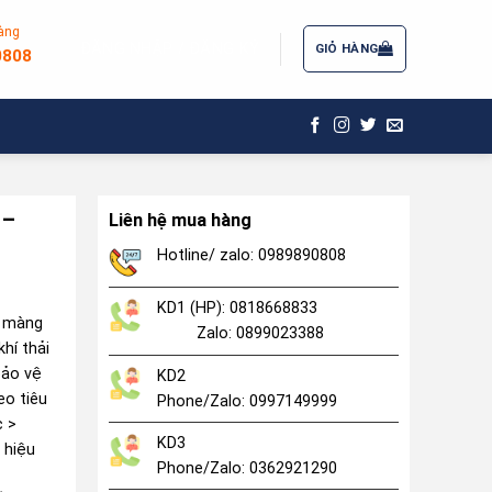
àng
ĐĂNG NHẬP / ĐĂNG KÝ
GIỎ HÀNG
0808
 –
Liên hệ mua hàng
Hotline/ zalo: 0989890808
KD1 (HP): 0818668833
g màng
Zalo: 0899023388
hí thải
bảo vệ
KD2
eo tiêu
Phone/Zalo: 0997149999
c >
KD3
 hiệu
Phone/Zalo: 0362921290