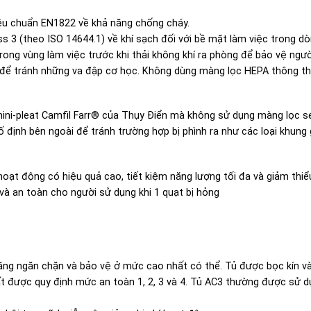
iêu chuẩn EN1822 về khả năng chống cháy.
s 3 (theo ISO 14644.1) về khí sạch đối với bề mặt làm việc trong d
 trong vùng làm việc trước khi thải không khí ra phòng để bảo vệ ngư
i để tránh những va đập cơ học. Không dùng màng lọc HEPA thông t
ni-pleat Camfil Farr® của Thụy Điển mà không sử dụng màng lọc se
ố định bên ngoài để tránh trường hợp bị phình ra như các loại khung
oạt động có hiệu quả cao, tiết kiệm năng lượng tối đa và giảm thiể
và an toàn cho người sử dụng khi 1 quạt bị hỏng
 năng ngăn chặn và bảo vệ ở mức cao nhất có thể. Tủ được bọc kín 
t được quy định mức an toàn 1, 2, 3 và 4. Tủ AC3 thường được sử dụ