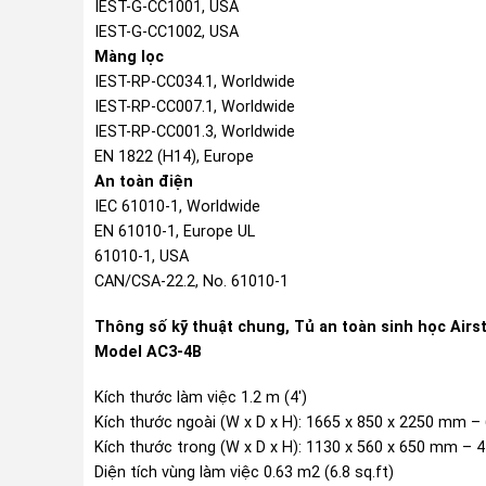
IEST-G-CC1001, USA
IEST-G-CC1002, USA
Màng lọc
IEST-RP-CC034.1, Worldwide
IEST-RP-CC007.1, Worldwide
IEST-RP-CC001.3, Worldwide
EN 1822 (H14), Europe
An toàn điện
IEC 61010-1, Worldwide
EN 61010-1, Europe UL
61010-1, USA
CAN/CSA-22.2, No. 61010-1
Thông số kỹ thuật chung, Tủ an toàn sinh học Airst
Model AC3-4B
Kích thước làm việc 1.2 m (4′)
Kích thước ngoài (W x D x H): 1665 x 850 x 2250 mm – 6
Kích thước trong (W x D x H): 1130 x 560 x 650 mm – 44.
Diện tích vùng làm việc 0.63 m2 (6.8 sq.ft)