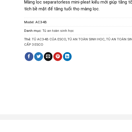
Màng lọc separatorless mini-pleat kiểu mới giúp tăng tố
tích bề mặt để tăng tuổi thọ màng lọc.
Model:
AC3-4B
Danh mục:
Tủ an toàn sinh học
Thẻ:
TỦ AC3-4B CỦA ESCO
,
TỦ AN TOÀN SINH HỌC
,
TỦ AN TOÀN SI
CẤP 3 ESCO