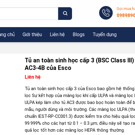
Gọi mua h
098989
ang chủ
Giới thiệu
Liên hệ
Blogs
Tuyển dụng
Tủ an toàn sinh học cấp 3 (BSC Class III)
AC3-4B của Esco
Liên hệ
Tủ an toàn sinh học cấp 3 của Esco bao gồm hệ thốn
lọc Sự kết hợp của màng lọc khí cấp ULPA và màng lọc k
ULPA kép làm cho tủ AC3 được bao bọc hoàn toàn để 
mẫu, người dùng và môi trường. Các màng lọc ULPA (th
chuẩn IEST-RP-CC001.3) được kiểm tra cho hiệu quả lọ
99.999% cho các hạt từ 0.1 – 0.3 µm; điều này sẽ tạo ra
quả lọc tốt hơn các màng lọc HEPA thông thường.