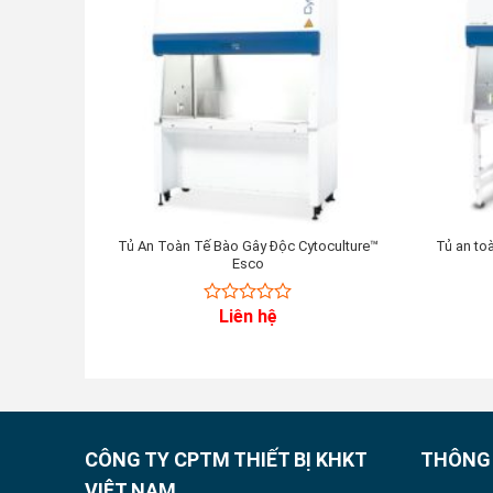
Tủ An Toàn Tế Bào Gây Độc Cytoculture™
Tủ an to
Esco
Liên hệ
0
out
of
5
CÔNG TY CPTM THIẾT BỊ KHKT
THÔNG 
VIỆT NAM