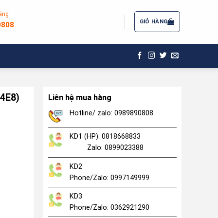
àng
ĐĂNG NHẬP / ĐĂNG KÝ
GIỎ HÀNG
0808
-4E8)
Liên hệ mua hàng
Hotline/ zalo: 0989890808
KD1 (HP): 0818668833
Zalo: 0899023388
KD2
Phone/Zalo: 0997149999
KD3
Phone/Zalo: 0362921290