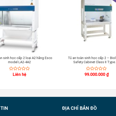
àn sinh học cấp 2 loại A2 hãng Esco
Tủ an toàn sinh học cấp 2 – Bio
model LA2-4A2
Safety Cabinet Class II Type
Liên hệ
99.000.000
₫
0
0
out
out
of
of
5
5
TIN
ĐỊA CHỈ BẢN ĐỒ