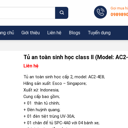
Gọi mua h
098989
ang chủ
Giới thiệu
Liên hệ
Blogs
Tuyển dụng
Tủ an toàn sinh học class II (Model: AC2
Liên hệ
Tủ an toàn sinh học cấp 2, model: AC2-4E8;
Hãng sản xuất: Esco – Singapore;
Xuất xứ: Indonesia;
Cung cấp bao gồm;
+ 01 thân tủ chính;
+ Đèn huỳnh quang;
+ 01 đèn tiệt trùng UV-30A;
+ 01 chân để tủ SPC-4A0 với 04 bánh xe;