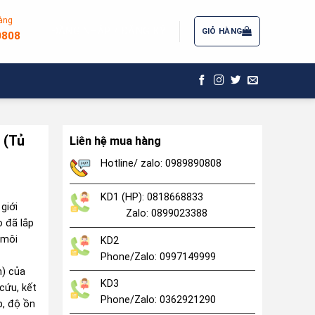
àng
ĐĂNG NHẬP / ĐĂNG KÝ
GIỎ HÀNG
0808
 (Tủ
Liên hệ mua hàng
Hotline/ zalo: 0989890808
KD1 (HP): 0818668833
giới
Zalo: 0899023388
o đã lắp
 môi
KD2
Phone/Zalo: 0997149999
h) của
KD3
cứu, kết
Phone/Zalo: 0362921290
p, độ ồn