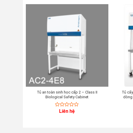
Tủ an toàn sinh học cấp 2 – Class II
Tủ cấy
Biological Safety Cabinet
dòng 
Liên hệ
0
out
of
5