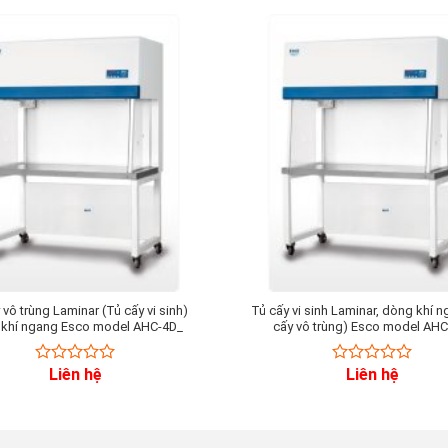
 vô trùng Laminar (Tủ cấy vi sinh)
Tủ cấy vi sinh Laminar, dòng khí 
khí ngang Esco model AHC-4D_
cấy vô trùng) Esco model AHC
Liên hệ
Liên hệ
0
0
out
out
of
of
5
5