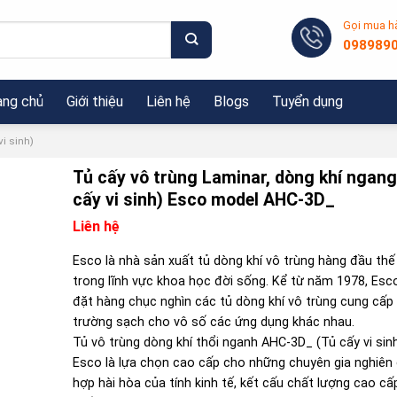
Gọi mua h
098989
ang chủ
Giới thiệu
Liên hệ
Blogs
Tuyển dụng
vi sinh)
Tủ cấy vô trùng Laminar, dòng khí ngang
cấy vi sinh) Esco model AHC-3D_
Liên hệ
Esco là nhà sản xuất tủ dòng khí vô trùng hàng đầu thế 
trong lĩnh vực khoa học đời sống. Kể từ năm 1978, Esc
đặt hàng chục nghìn các tủ dòng khí vô trùng cung cấp
trường sạch cho vô số các ứng dụng khác nhau.
Tủ vô trùng dòng khí thổi nganh AHC-3D_ (Tủ cấy vi sin
Esco là lựa chọn cao cấp cho những chuyên gia nghiên 
hợp hài hòa của tính kinh tế, kết cấu chất lượng cao cấ