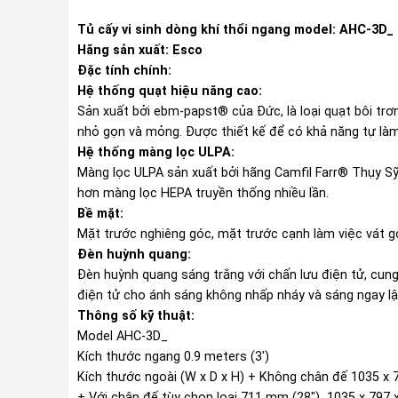
Tủ cấy vi sinh dòng khí thổi ngang model: AHC-3D_ 
Hãng sản xuất: Esco
Đặc tính chính:
Hệ thống quạt hiệu năng cao:
Sản xuất bởi ebm-papst® của Đức, là loại quạt bôi trơn
nhỏ gọn và mỏng. Được thiết kế để có khả năng tự làm
Hệ thống màng lọc ULPA:
Màng lọc ULPA sản xuất bởi hãng Camfil Farr® Thụy Sỹ,
hơn màng lọc HEPA truyền thống nhiều lần.
Bề mặt:
Mặt trước nghiêng góc, mặt trước cạnh làm việc vát gó
Đèn huỳnh quang:
Đèn huỳnh quang sáng trắng với chấn lưu điện tử, cung 
điện tử cho ánh sáng không nhấp nháy và sáng ngay lậ
Thông số kỹ thuật:
Model AHC-3D_
Kích thước ngang 0.9 meters (3′)
Kích thước ngoài (W x D x H) + Không chân đế 1035 x 7
+ Với chân đế tùy chọn loại 711 mm (28″) 1035 x 797 x