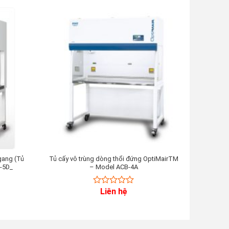
ngang (Tủ
Tủ cấy vô trùng dòng thổi đứng OptiMairTM
Tủ
-5D_
– Model ACB-4A
Liên hệ
0
out
of
5