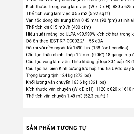
Kích thước trong vùng làm việc (W x D x H) 880 x 625 x
Thể tích vùng làm việc 0.55 m2 (5.92 sq.ft)
Vận tốc dòng khí trung bình 0.45 m/s (90 fpm) at initia
Thể tích khí 815 m3 /h (480 cfm)
Hiệu suất màng lọc ULPA >99.999% kích cỡ hạt trong 
Độ ồn theo IEST-RP-CC002.2*: 55 dBA
Độ rọi với nền ngoài tối 1490 Lux (138 foot candles)
Cấu tạo thân chinh Thép 1.2 mm (0.05”) 18 gauge mạ đi
Cấu tạo vùng làm việc Thép không gỉ loại 304 cấp 4B đ
Cấu tạo hai biên Kính cường lực hấp thụ tia UVđô dày 
Trọng lương tịnh 124 kg (273 lbs)
Khối lượng vận chuyển 163.6 kg (361 lbs)
Kích thước vận chuyển (W x D x H) 1120 x 820 x 1610 m
Thể tích vận chuyển 1.48 m3 (52.3 cu.ft) 1
SẢN PHẨM TƯƠNG TỰ