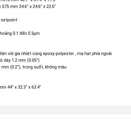
 575 mm 34.6″ x 24.6″ x 22.6″
l setpoint
khoảng 0.1 đến 0.3µm
ện với gia nhiệt cùng epoxy-polyester , mạ hạt phía ngoài
ộ dày 1.2 mm (0.05″)
5 mm (0.2″), trong suốt, không màu
m 44″ x 32.3″ x 63.4″