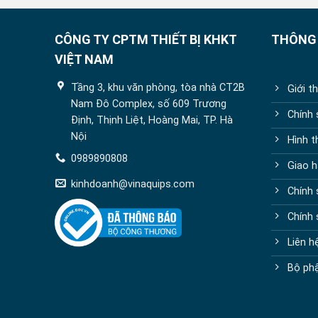
CÔNG TY CPTM THIẾT BỊ KHKT
THÔNG 
VIỆT NAM
Tầng 3, khu văn phòng, tòa nhà CT2B
Giới t
Nam Đô Complex, số 609 Trương
Chính
Định, Thịnh Liệt, Hoàng Mai, TP. Hà
Nội
Hình t
0989890808
Giao h
kinhdoanh@vinaquips.com
Chính 
Chính
Liên h
Bộ phậ