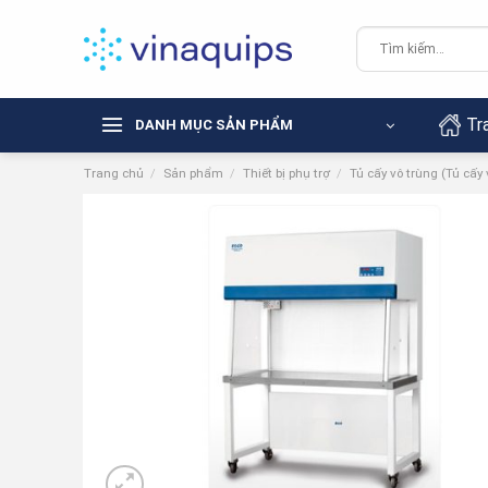
Chuyển
đến
Tìm
kiếm:
nội
dung
Tr
DANH MỤC SẢN PHẨM
Trang chủ
/
Sản phẩm
/
Thiết bị phụ trợ
/
Tủ cấy vô trùng (Tủ cấy 