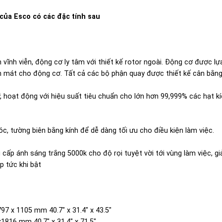
của Esco có các đặc tính sau
 vĩnh viễn, động cơ ly tâm với thiết kế rotor ngoài. Động cơ được lự
 mát cho động cơ. Tất cả các bộ phận quay được thiết kế cân bằng
 hoạt động với hiệu suất tiêu chuẩn cho lớn hơn 99,999% các hạt kí
c, tường biên bằng kính để dễ dàng tối ưu cho điều kiện làm việc.
cấp ánh sáng trắng 5000k cho độ rọi tuyệt vời tới vùng làm việc, giả
p tức khi bật
97 x 1105 mm 40.7″ x 31.4″ x 43.5″
1816 mm 40.7″ x 31.4″ x 71.5″