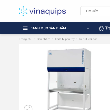
Chuyển
đến
Tìm
kiếm:
nội
dung
Tr
DANH MỤC SẢN PHẨM
Trang chủ
/
Sản phẩm
/
Thiết bị phụ trợ
/
Tủ hút khí độc