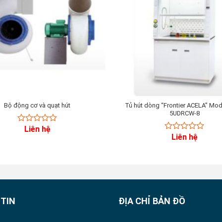
Bộ động cơ và quạt hút
Tủ hút dòng “Frontier ACELA” Mode
5UDRCW-8
Liên hệ
0
Liên hệ
out
0
of
out
5
of
5
TIN
ĐỊA CHỈ BẢN ĐỒ