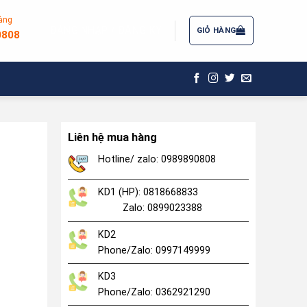
àng
ĐĂNG NHẬP / ĐĂNG KÝ
GIỎ HÀNG
0808
Liên hệ mua hàng
Hotline/ zalo: 0989890808
KD1 (HP): 0818668833
Zalo: 0899023388
KD2
Phone/Zalo: 0997149999
KD3
Phone/Zalo: 0362921290