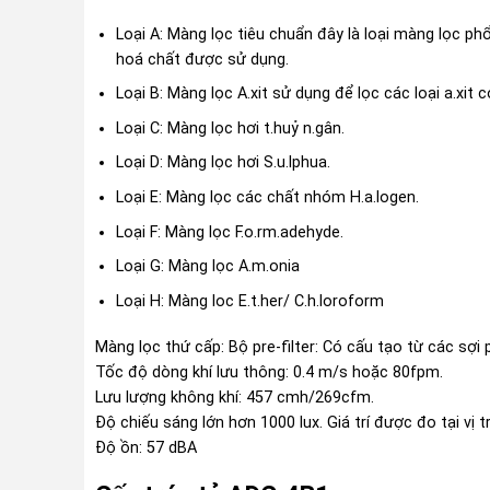
Loại A: Màng lọc tiêu chuẩn đây là loại màng lọc ph
hoá chất được sử dụng.
Loại B: Màng lọc A.xit sử dụng để lọc các loại a.xit có
Loại C: Màng lọc hơi t.huỷ n.gân.
Loại D: Màng lọc hơi S.u.lphua.
Loại E: Màng lọc các chất nhóm H.a.logen.
Loại F: Màng lọc F.o.rm.adehyde.
Loại G: Màng lọc A.m.onia
Loại H: Màng loc E.t.her/ C.h.loroform
Màng lọc thứ cấp: Bộ pre-filter: Có cấu tạo từ các sợi 
Tốc độ dòng khí lưu thông: 0.4 m/s hoặc 80fpm.
Lưu lượng không khí: 457 cmh/269cfm.
Độ chiếu sáng lớn hơn 1000 lux. Giá trí được đo tại vị tr
Độ ồn: 57 dBA