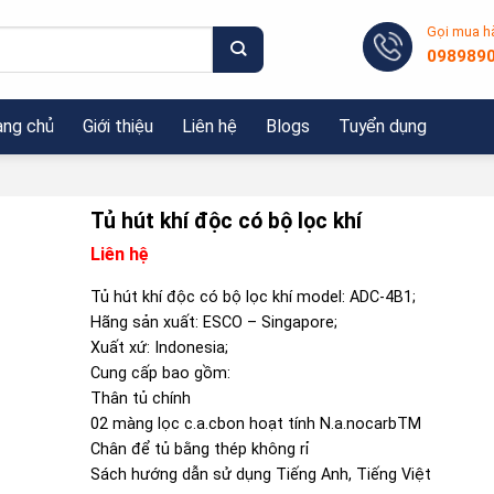
Gọi mua h
098989
ang chủ
Giới thiệu
Liên hệ
Blogs
Tuyển dụng
Tủ hút khí độc có bộ lọc khí
Liên hệ
Tủ hút khí độc có bộ lọc khí model: ADC-4B1;
Hãng sản xuất: ESCO – Singapore;
Xuất xứ: Indonesia;
Cung cấp bao gồm:
Thân tủ chính
02 màng lọc c.a.cbon hoạt tính N.a.nocarbTM
Chân để tủ bằng thép không rỉ
Sách hướng dẫn sử dụng Tiếng Anh, Tiếng Việt