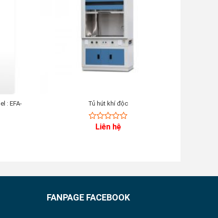
l : EFA-
Tủ hút khí độc
Tủ hú
Liên hệ
0
out
of
5
FANPAGE FACEBOOK