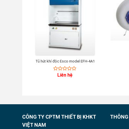
Tủ hút khí độc Esco model EFH-4A1
Liên hệ
0
out
of
5
CÔNG TY CPTM THIẾT BỊ KHKT
THÔNG 
VIỆT NAM