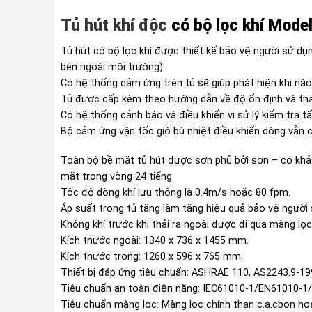
Tủ hút khí độc
có bộ lọc khí Mod
Tủ hút có bộ lọc khí được thiết kế bảo vệ người sử dụ
bên ngoài môi trường).
Có hệ thống cảm ứng trên tủ sẽ giúp phát hiện khi nào
Tủ được cấp kèm theo hướng dẫn về độ ổn định và tha
Có hệ thống cảnh báo và điều khiển vi sử lý kiểm tra t
Bộ cảm ứng vận tốc gió bù nhiệt điều khiển dòng vẫn 
Toàn bộ bề mặt tủ hút được sơn phủ bởi sơn – có khả 
mặt trong vòng 24 tiếng
Tốc độ dòng khí lưu thông là 0.4m/s hoặc 80 fpm.
Áp suất trong tủ tăng làm tăng hiệu quả bảo vệ người 
Không khí trước khi thải ra ngoài được đi qua màng lọc
Kích thước ngoài: 1340 x 736 x 1455 mm.
Kích thước trong: 1260 x 596 x 765 mm.
Thiết bị đáp ứng tiêu chuẩn: ASHRAE 110, AS2243.9-1
Tiêu chuẩn an toàn điện năng: IEC61010-1/EN61010-1
Tiêu chuẩn màng lọc: Màng lọc chính than c.a.cbon hoạ