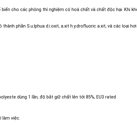
ổ biến cho các phòng thí nghiệm có hoá chất và chất độc hại. Khi khô
 thành phần S.u.lphua d.i.oxit, a.xit h.y.drofluoric a.xit, và các loại h
polyeste dùng 1 lần, độ bắt giữ chất lên tới 85%, EU3 rated
í làm việc.