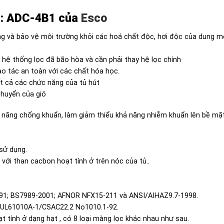
el: ADC-4B1 của
Esco
ng và bảo vệ môi trường khỏi các hoá chất độc, hơi độc của dung mô
 hệ thống lọc đã bão hòa và cần phải thay hệ lọc chính
o tác an toàn với các chất hóa học.
ất cả các chức năng của tủ hút
chuyển của gió
năng chống khuẩn, làm giảm thiểu khả năng nhiễm khuẩn lên bề mặt
sử dụng.
 với than cacbon hoạt tính ở trên nóc của tủ..
991; BS7989-2001; AFNOR NFX15-211 và ANSI/AIHAZ9.7-1998.
/UL61010A-1/CSAC22.2 No1010.1-92.
t tính ở dạng hạt , có 8 loại màng lọc khác nhau như sau.