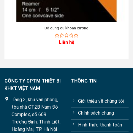
Bộ dụng cụ khoan xương
Liên hệ
0
out
of
5
CÔNG TY CPTM THIẾT BỊ
THÔNG TIN
KHKT VIỆT NAM
Tầng 3, khu văn phòng,
Giới thiệu về chúng tôi
tòa nhà CT2B Nam Đô
Chính sách chung
Complex, số 609
Trương Định, Thịnh Liệt,
Hình thức thanh toán
Hoàng Mai, TP. Hà Nội