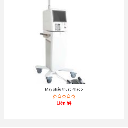
Máy phẫu thuật Phaco
Liên hệ
0
out
of
5