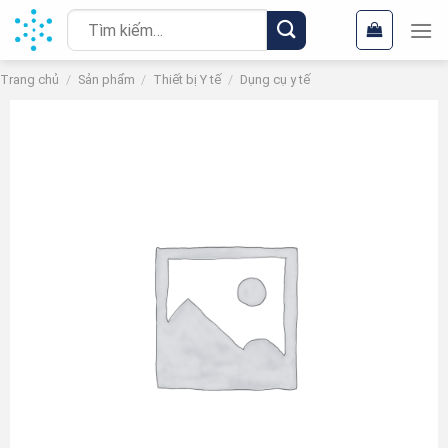
Chuyển
Tìm
đến
kiếm:
nội
Trang chủ
/
Sản phẩm
/
Thiết bị Y tế
/
Dụng cụ y tế
dung