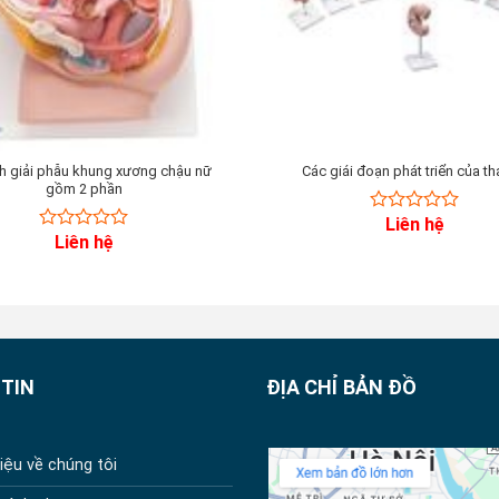
h giải phẫu khung xương chậu nữ
Các giái đoạn phát triển của tha
gồm 2 phần
Liên hệ
0
Liên hệ
0
out
out
of
of
5
5
TIN
ĐỊA CHỈ BẢN ĐỒ
hiệu về chúng tôi