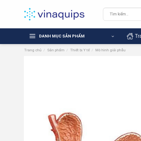
Chuyển
đến
Tìm
kiếm:
nội
dung
Tr
DANH MỤC SẢN PHẨM
Trang chủ
/
Sản phẩm
/
Thiết bị Y tế
/
Mô hình giải phẫu