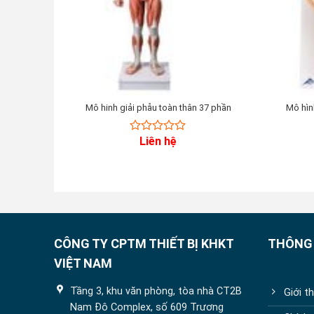
Mô hinh giải phẫu toàn thân 37 phần
Mô hìn
Liên hệ
0
out
of
5
CÔNG TY CPTM THIẾT BỊ KHKT
THÔNG 
VIỆT NAM
Tầng 3, khu văn phòng, tòa nhà CT2B
Giới t
Nam Đô Complex, số 609 Trương