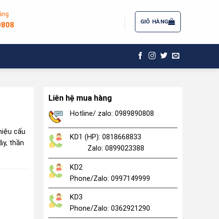
àng
ĐĂNG NHẬP / ĐĂNG KÝ
GIỎ HÀNG
0808
Liên hệ mua hàng
Hotline/ zalo: 0989890808
hiệu cấu
KD1 (HP): 0818668833
ầy, thần
Zalo: 0899023388
KD2
Phone/Zalo: 0997149999
KD3
Phone/Zalo: 0362921290