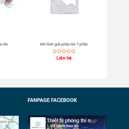
i nhi
Mô hình giải phẫu tim 7 phần
Mô hình
Liên hệ
0
out
of
5
FANPAGE FACEBOOK