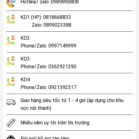
Hotline/ zalo: 0989890808
KD1 (HP): 0818668833
Zalo: 0899023388
KD2
Phone/Zalo: 0997149999
KD3
Phone/Zalo: 0362921290
KD4
Phone/Zalo: 0921392317
Giao hàng siêu tốc từ 1 - 4 giờ (áp dụng cho khu
vực nội thành)
Nhiều năm uy tín trên thị trường
Đội ngũ hỗ trợ tận tâm