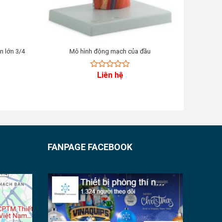
n lớn 3/4
Mô hình động mạch của đầu
Mô hình g
Liên hệ
0
out
of
5
FANPAGE FACEBOOK