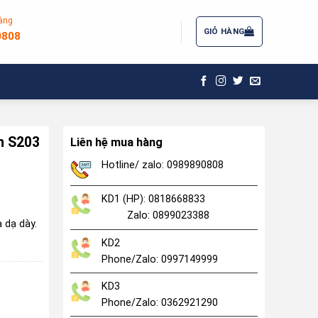
àng
ĐĂNG NHẬP / ĐĂNG KÝ
GIỎ HÀNG
0808
n S203
Liên hệ mua hàng
Hotline/ zalo: 0989890808
KD1 (HP): 0818668833
Zalo: 0899023388
a dạ dày.
KD2
Phone/Zalo: 0997149999
KD3
Phone/Zalo: 0362921290