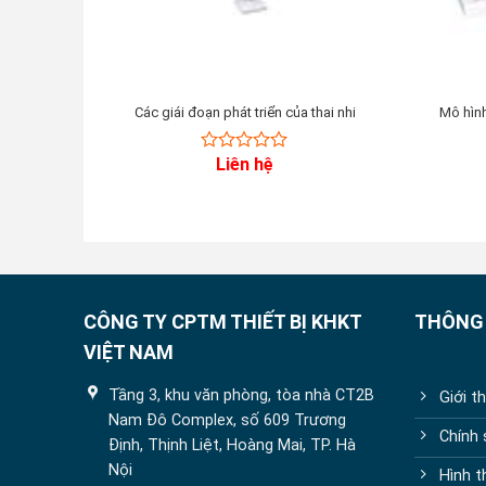
Các giái đoạn phát triển của thai nhi
Mô hình
Liên hệ
0
out
of
5
CÔNG TY CPTM THIẾT BỊ KHKT
THÔNG 
VIỆT NAM
Tầng 3, khu văn phòng, tòa nhà CT2B
Giới t
Nam Đô Complex, số 609 Trương
Chính
Định, Thịnh Liệt, Hoàng Mai, TP. Hà
Nội
Hình t