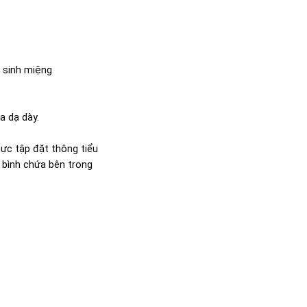
̣ sinh miệng
ửa dạ dày.
ực tập đặt thông tiểu
à bình chứa bên trong