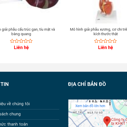
 giải phẫu cấu trúc gan, tíu mật và
Mô hình giải phẫu xương, cơ chi trê
bàng quang
kích thước thật
Liên hệ
Liên hệ
0
0
out
out
of
of
5
5
TIN
ĐỊA CHỈ BẢN ĐỒ
hiệu về chúng tôi
 sách chung
hức thanh toán