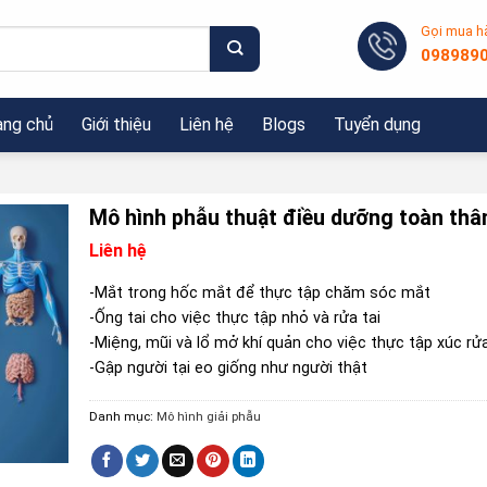
Gọi mua h
098989
ang chủ
Giới thiệu
Liên hệ
Blogs
Tuyển dụng
Mô hình phẫu thuật điều dưỡng toàn thâ
Liên hệ
-Mắt trong hốc mắt để thực tập chăm sóc mắt
-Ống tai cho việc thực tập nhỏ và rửa tai
-Miệng, mũi và lổ mở khí quản cho việc thực tập xúc rử
-Gập người tại eo giống như người thật
Danh mục:
Mô hình giải phẫu