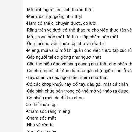
-Mô hình người lớn kích thước thật
-Mềm, da mặt giống như thật
-Hàm có thể di chuyển được, có lưỡi.
-Răng trên và dưới có thể tháo ra cho việc thực tập vê
-Mắt trong hốc mắt để thực tập chăm sóc mắt
-Ống tai cho việc thực tập nhỏ và rửa tai
-Miệng, mũi và lổ mở khí quản cho việc thực tập xúc r
-Gập người tại eo giống như người thật
-Cấu tạo niệu đạo và bàng quang như thật cho phép th
-Có chốt ngoài để đảm bảo sự gắn chặt giữa các lỗ v
-Tay, chân và các ngón đều mềm như thật
-Có các khớp khuỷu tay, cổ tay, đầu gối, mắt cá chân
-Các bình chứa bên trong có thể mở và tháo ra được
-Có nhiều màu da để lựa chọn
Có thể thực tập:
-Chăm sóc răng miệng
-Chăm sóc mắt
-Nhỏ và rửa tai
-Xúc rửa dạ dày