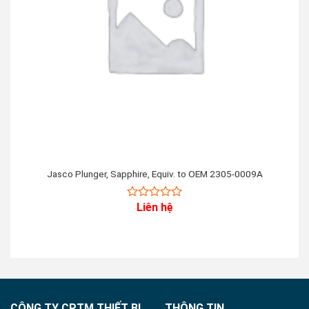
Jasco Plunger, Sapphire, Equiv. to OEM 2305-0009A
Liên hệ
0
out
of
5
CÔNG TY CPTM THIẾT BỊ
THÔNG TIN