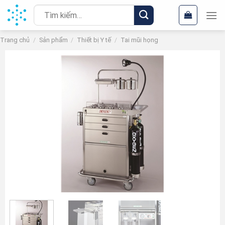
Chuyển
Tìm
đến
kiếm:
nội
Trang chủ
/
Sản phẩm
/
Thiết bị Y tế
/
Tai mũi họng
dung