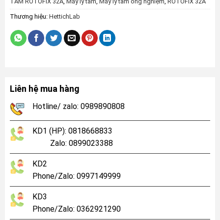
TÂM ROTOFIX 32A
,
Máy ly tâm
,
Máy ly tâm ống nghiệm
,
ROTOFIX 32A
Thương hiệu:
HettichLab
Liên hệ mua hàng
Hotline/ zalo: 0989890808
KD1 (HP): 0818668833
Zalo: 0899023388
KD2
Phone/Zalo: 0997149999
KD3
Phone/Zalo: 0362921290