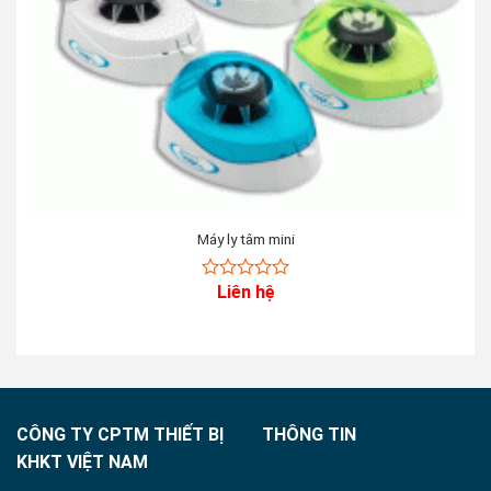
Máy ly tâm mini
Liên hệ
0
out
of
5
CÔNG TY CPTM THIẾT BỊ
THÔNG TIN
KHKT VIỆT NAM