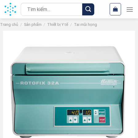
Chuyển
Tìm
đến
kiếm:
nội
Trang chủ
/
Sản phẩm
/
Thiết bị Y tế
/
Tai mũi họng
dung