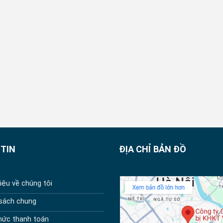
TIN
ĐỊA CHỈ BẢN ĐỒ
hiệu về chúng tôi
 sách chung
hức thanh toán