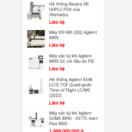
Hệ thống Nexera XR
UHPLC-PDA của
Shimadzu
Liên hệ
Máy ICP-MS QQQ Agilent
8800
Liên hệ
Máy sắc ký khí Agilent
8890 GC với đầu dò FID
Liên hệ
Hệ thống Agilent 6546
LC/Q-TOF Quadrupole
Time of Flight LC/MS
(2022)
Liên hệ
Máy sắc ký khí Agilent
GCMS 8890 - 5977C Inert
Plus MSD
1.999.000.000
₫