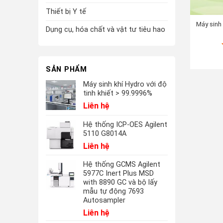
Thiết bị Y tế
Máy sinh 
Dụng cụ, hóa chất và vật tư tiêu hao
SẢN PHẨM
Máy sinh khí Hydro với độ
tinh khiết > 99.9996%
Liên hệ
Hệ thống ICP-OES Agilent
5110 G8014A
Liên hệ
Hệ thống GCMS Agilent
5977C Inert Plus MSD
with 8890 GC và bộ lấy
mẫu tự động 7693
Autosampler
Liên hệ