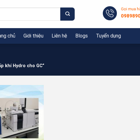
Gọi mua h
098989
ang chủ
Giới thiệu
Liên hệ
Blogs
Tuyển dụng
p khí Hydro cho GC”