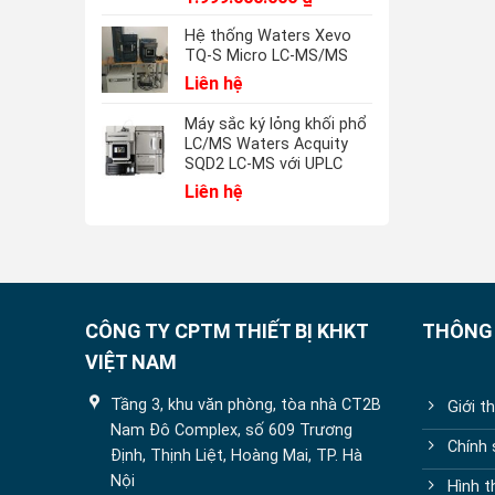
Hệ thống Waters Xevo
TQ-S Micro LC-MS/MS
Liên hệ
Máy sắc ký lỏng khối phổ
LC/MS Waters Acquity
SQD2 LC-MS với UPLC
Liên hệ
CÔNG TY CPTM THIẾT BỊ KHKT
THÔNG 
VIỆT NAM
Tầng 3, khu văn phòng, tòa nhà CT2B
Giới t
Nam Đô Complex, số 609 Trương
Chính
Định, Thịnh Liệt, Hoàng Mai, TP. Hà
Nội
Hình t