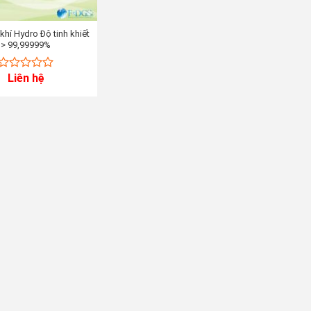
khí Hydro Độ tinh khiết
> 99,99999%
Liên hệ
0
out
of
5