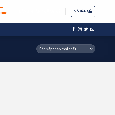
àng
ĐĂNG NHẬP / ĐĂNG KÝ
GIỎ HÀNG
0808