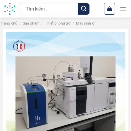
Chuyển
Tìm
đến
kiếm:
nội
Trang chủ
/
Sản phẩm
/
Thiết bị phụ trợ
/
Máy sinh khí
dung