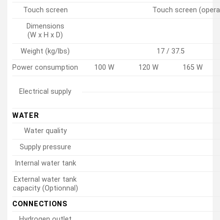
Touch screen
Touch screen (operat
Dimensions
(W x H x D)
Weight (kg/lbs)
17 / 37.5
Power consumption
100 W
120 W
165 W
Electrical supply
WATER
Water quality
Supply pressure
Internal water tank
External water tank
capacity (Optionnal)
CONNECTIONS
Hydrogen outlet