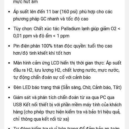
mực hút ẩm
Áp suất lên đến 11 bar (160 psi): phù hợp cho các
phương pháp GC nhanh và tốc độ cao
Tùy chọn: Chất xúc tác Palladium lạnh giúp giảm O2 <
0,01 ppm và độ ẩm < 1 ppm
Pin điện phân 100% titan độc quyền: tuổi thọ cao
hơn/độ tinh khiết khí tốt hơn
Màn hình cảm ứng LCD hiển thị thời gian thực: Áp suất
đầu ra H2, lưu lượng H2, chất lượng nước, mực nước,
tự động chẩn đoán sự cố với cảnh báo
Đèn LED báo trạng thái (Sẵn sàng, Chờ, Cảnh báo, Tắt)
Giám sát và phân tích chẩn đoán từ xa qua PC qua
USB Kết nối thiết bị với phần mềm máy tính của khách
hàng (cho phép thực hiện kiểm tra và bảo trì hiệu quả,
chỉ thông qua kết nối từ xa)
Tự động kiểm tra rò rỉ bên trong để đảm bảo an toàn