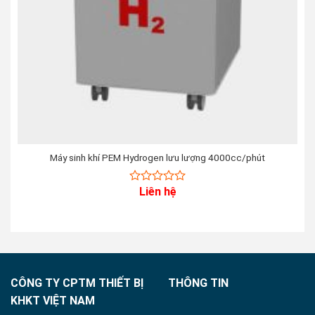
Máy sinh khí PEM Hydrogen lưu lượng 4000cc/phút
Liên hệ
0
out
of
5
CÔNG TY CPTM THIẾT BỊ
THÔNG TIN
KHKT VIỆT NAM