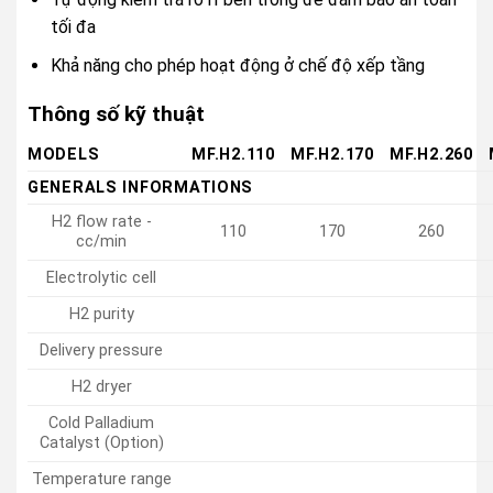
tối đa
Khả năng cho phép hoạt động ở chế độ xếp tầng
Thông số kỹ thuật
MODELS
MF.H2.110
MF.H2.170
MF.H2.260
GENERALS INFORMATIONS
H2 flow rate -
110
170
260
cc/min
Electrolytic cell
H2 purity
Delivery pressure
H2 dryer
Cold Palladium
Catalyst (Option)
Temperature range