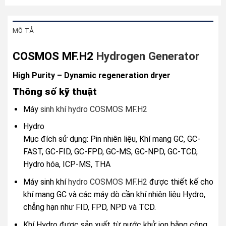
MÔ TẢ
COSMOS MF.H2
Hydrogen Generator
High Purity – Dynamic regeneration dryer
Thông số kỹ thuật
Máy
sinh khí hydro
COSMOS MF.H2
Hydro
Mục đích sử dụng: Pin nhiên liệu, Khí mang GC, GC-
FAST, GC-FID, GC-FPD, GC-MS, GC-NPD, GC-TCD,
Hydro hóa, ICP-MS, THA
Máy sinh khí
hydro COSMOS MF.H2
được thiết kế cho
khí mang GC và các máy dò cần khí nhiên liệu Hydro,
chẳng hạn như FID, FPD, NPD và TCD.
Khí Hydro được sản xuất từ ​​nước khử ion bằng công