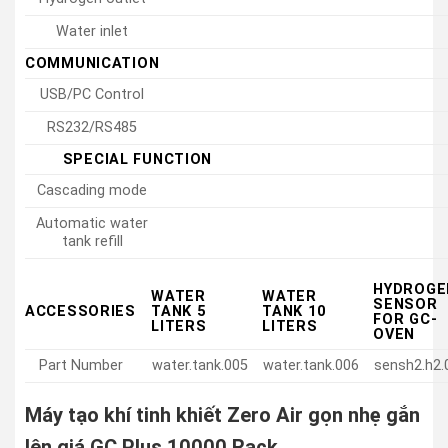
Water inlet
COMMUNICATION
USB/PC Control
RS232/RS485
SPECIAL FUNCTION
Cascading mode
Automatic water
tank refill
HYDROGE
WATER
WATER
SENSOR
ACCESSORIES
TANK 5
TANK 10
FOR GC-
LITERS
LITERS
OVEN
Part Number
water.tank.005
water.tank.006
sensh2.h2.
Máy tạo khí tinh khiết Zero Air gọn nhẹ gắn
lên giá GC Plus 10000 Rack