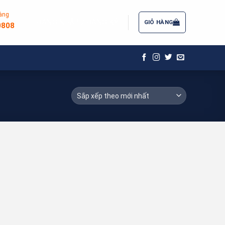
àng
ĐĂNG NHẬP / ĐĂNG KÝ
GIỎ HÀNG
0808