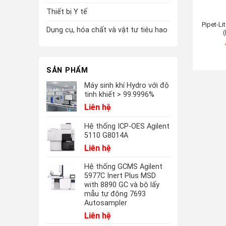
Thiết bị Y tế
Pipet-Li
Dụng cụ, hóa chất và vật tư tiêu hao
(
SẢN PHẨM
Máy sinh khí Hydro với độ
tinh khiết > 99.9996%
Liên hệ
Hệ thống ICP-OES Agilent
5110 G8014A
Liên hệ
Hệ thống GCMS Agilent
5977C Inert Plus MSD
with 8890 GC và bộ lấy
mẫu tự động 7693
Autosampler
Liên hệ