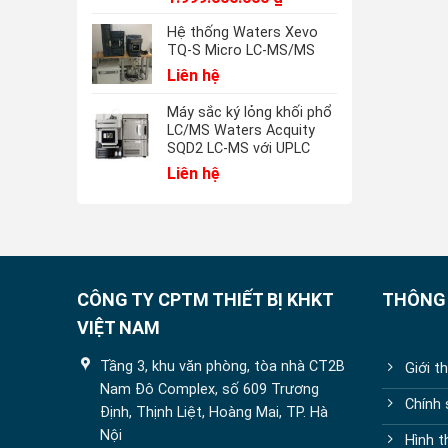
Hệ thống Waters Xevo
TQ-S Micro LC-MS/MS
Liên hệ
Máy sắc ký lỏng khối phổ
LC/MS Waters Acquity
SQD2 LC-MS với UPLC
Liên hệ
CÔNG TY CPTM THIẾT BỊ KHKT
THÔNG 
VIỆT NAM
Tầng 3, khu văn phòng, tòa nhà CT2B
Giới t
Nam Đô Complex, số 609 Trương
Chính
Định, Thịnh Liệt, Hoàng Mai, TP. Hà
Nội
Hình t