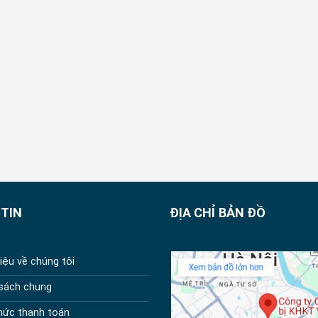
TIN
ĐỊA CHỈ BẢN ĐỒ
hiệu về chúng tôi
 sách chung
hức thanh toán