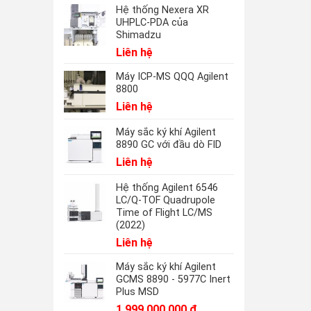
Hệ thống Nexera XR
UHPLC-PDA của
Shimadzu
Liên hệ
Máy ICP-MS QQQ Agilent
8800
Liên hệ
Máy sắc ký khí Agilent
8890 GC với đầu dò FID
Liên hệ
Hệ thống Agilent 6546
LC/Q-TOF Quadrupole
Time of Flight LC/MS
(2022)
Liên hệ
Máy sắc ký khí Agilent
GCMS 8890 - 5977C Inert
Plus MSD
1.999.000.000
₫