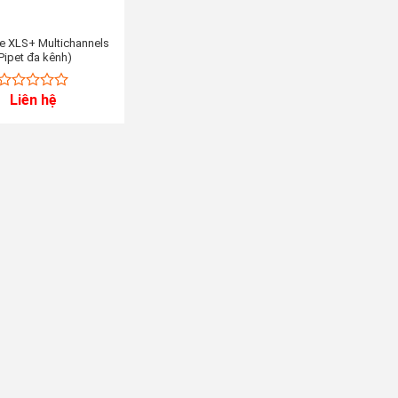
te XLS+ Multichannels
Pipet đa kênh)
Liên hệ
0
out
of
5