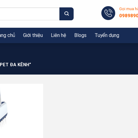
Gọi mua h
098989
ang chủ
Giới thiệu
Liên hệ
Blogs
Tuyển dụng
IPET ĐA KÊNH”