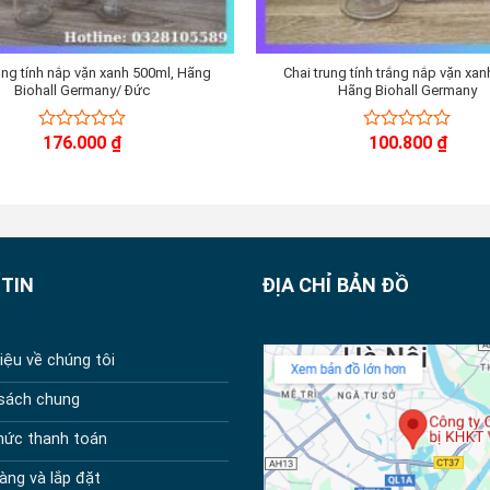
ung tính nắp vặn xanh 500ml, Hãng
Chai trung tính trắng nắp vặn xan
Biohall Germany/ Đức
Hãng Biohall Germany
176.000
₫
100.800
₫
0
0
out
out
of
of
5
5
TIN
ĐỊA CHỈ BẢN ĐỒ
hiệu về chúng tôi
 sách chung
hức thanh toán
àng và lắp đặt