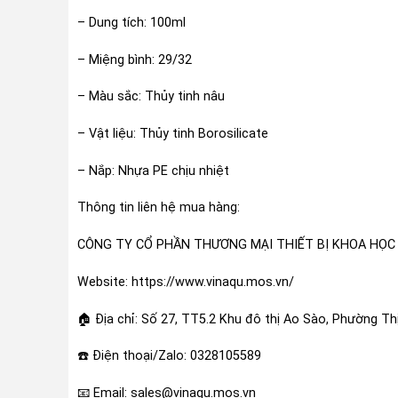
– Dung tích: 100ml
– Miệng bình: 29/32
– Màu sắc: Thủy tinh nâu
– Vật liệu: Thủy tinh Borosilicate
– Nắp: Nhựa PE chịu nhiệt
Thông tin liên hệ mua hàng:
CÔNG TY CỔ PHẦN THƯƠNG MẠI THIẾT BỊ KHOA HỌC
Website: https://www.vinaqu.mos.vn/
🏠 Địa chỉ: Số 27, TT5.2 Khu đô thị Ao Sào, Phường Th
☎️ Điện thoại/Zalo: 0328105589
📧 Email: sales@vinaqu.mos.vn