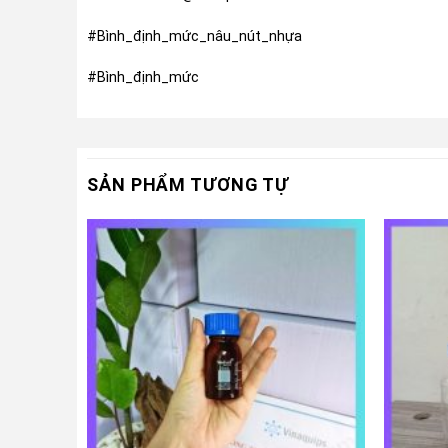
#Bình_định_mức_nâu_nút_nhựa
#Bình_định_mức
SẢN PHẨM TƯƠNG TỰ