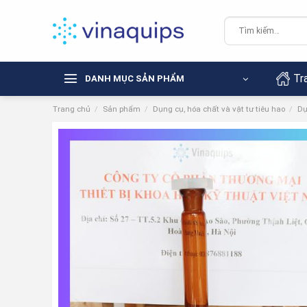
Chuyển
đến
Tìm
kiếm:
nội
dung
Tr
DANH MỤC SẢN PHẨM
Trang chủ
/
Sản phẩm
/
Dụng cụ, hóa chất và vật tư tiêu hao
/
Dụ