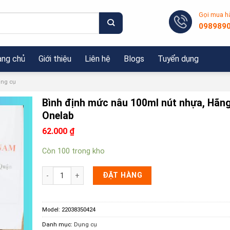
Gọi mua h
098989
ang chủ
Giới thiệu
Liên hệ
Blogs
Tuyển dụng
ng cụ
Bình định mức nâu 100ml nút nhựa, Hãn
Onelab
62.000
₫
Còn 100 trong kho
Bình định mức nâu 100ml nút nhựa, Hãng Onelab số lượng
ĐẶT HÀNG
Model:
22038350424
Danh mục:
Dụng cụ