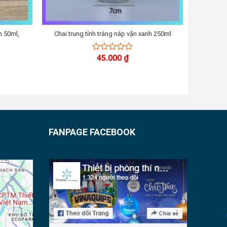
h 50ml,
Chai trung tính trắng nắp vặn xanh 250ml
Pip
45.000
₫
0
out
of
5
FANPAGE FACEBOOK