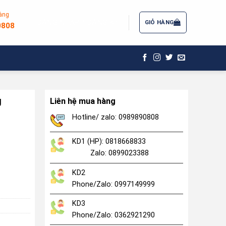
àng
ĐĂNG NHẬP / ĐĂNG KÝ
GIỎ HÀNG
0808
g
Liên hệ mua hàng
Hotline/ zalo: 0989890808
KD1 (HP): 0818668833
Zalo: 0899023388
KD2
Phone/Zalo: 0997149999
KD3
Phone/Zalo: 0362921290