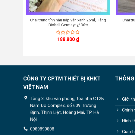
Chai trung tính nâu nắp vặn xanh 25ml, Hãng
Chai tr
Biohall Germayny/ Đức
188.800
₫
0
out
of
5
CÔNG TY CPTM THIẾT BỊ KHKT
THÔNG 
VIỆT NAM
Tầng 3, khu văn phòng, tòa nhà CT2B
Giới t
Nam Đô Complex, số 609 Trương
Chính
Định, Thịnh Liệt, Hoàng Mai, TP. Hà
Nội
Hình t
0989890808
Giao h