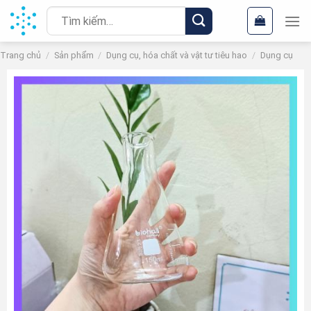
Chuyển
Tìm
đến
kiếm:
nội
Trang chủ
/
Sản phẩm
/
Dụng cụ, hóa chất và vật tư tiêu hao
/
Dụng cụ
dung