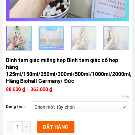
Bình tam giác miệng hẹp Bình tam giác cổ hẹp
hãng
125ml/150ml/250ml/300ml/500ml/1000ml/2000ml,
Hãng Biohall Germany/ Đức
Khoảng
88.000
₫
–
363.000
₫
giá:
XÓA
từ
88.000 ₫
Dung tích
đến
363.000 ₫
Bình tam giác miệng hẹp Bình tam giác cổ hẹp hãng 125ml/15
ĐẶT HÀNG