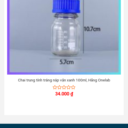
Chai trung tính trắng nắp vặn xanh 100ml, Hãng Onelab
34.000
₫
0
out
of
5