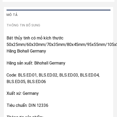
MÔ TẢ
THÔNG TIN BỔ SUNG
Bát thủy tinh có mỏ kích thước
50x25mm/60x30mm/70x35mm/80x45mm/95x55mm/105x
Hãng Biohall Germany
Hãng sản xuất: Bihohall Germany
Code: BLS.ED.01, BLS.ED.02, BLS.ED.03, BLS.ED.04,
BLS.ED.05, BLS.ED.06
Xuất xứ: Germany
Tiêu chuẩn: DIN 12336