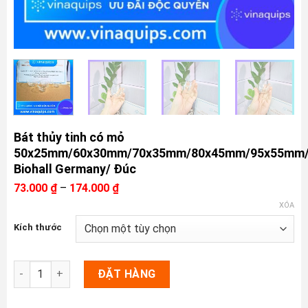
Bát thủy tinh có mỏ
50x25mm/60x30mm/70x35mm/80x45mm/95x55mm/
Biohall Germany/ Đúc
Khoảng
73.000
₫
–
174.000
₫
giá:
XÓA
từ
73.000 ₫
Kích thước
đến
174.000 ₫
Bát thủy tinh có mỏ 50x25mm/60x30mm/70x35mm/80x45mm/95
ĐẶT HÀNG