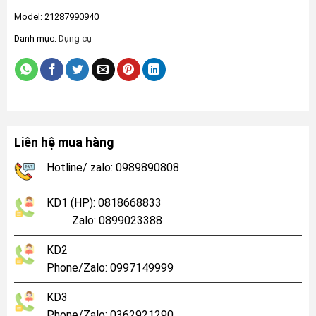
Model:
21287990940
Danh mục:
Dụng cụ
Liên hệ mua hàng
Hotline/ zalo: 0989890808
KD1 (HP): 0818668833
Zalo: 0899023388
KD2
Phone/Zalo: 0997149999
KD3
Phone/Zalo: 0362921290