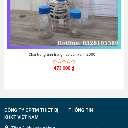
Chai trung tính trắng nắp vặn xanh 2000ml
473.000
₫
0
out
of
5
CÔNG TY CPTM THIẾT BỊ
THÔNG TIN
KHKT VIỆT NAM