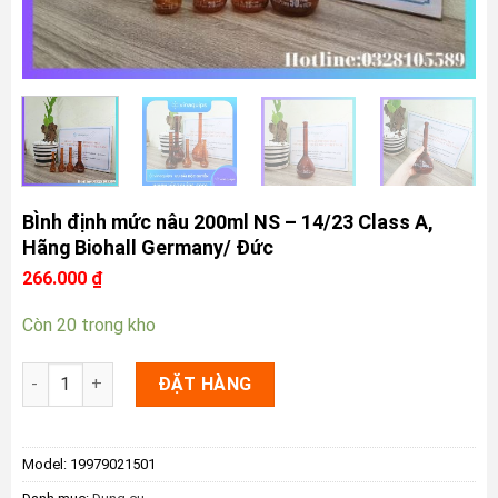
BÌnh định mức nâu 200ml NS – 14/23 Class A,
Hãng Biohall Germany/ Đức
266.000
₫
Còn 20 trong kho
BÌnh định mức nâu 200ml NS - 14/23 Class A, Hãng Biohall G
ĐẶT HÀNG
Model:
19979021501