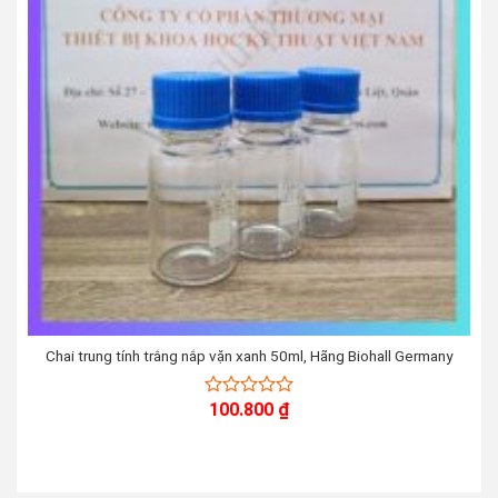
Chai trung tính trắng nắp vặn xanh 50ml, Hãng Biohall Germany
100.800
₫
0
out
of
5