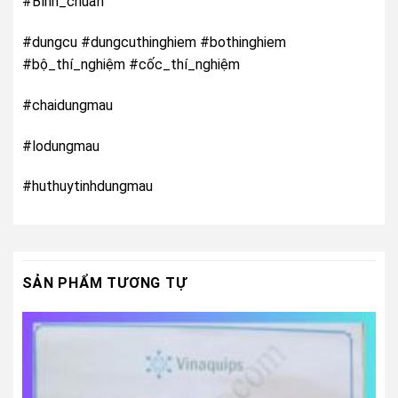
#Bình_chuẩn
#dungcu #dungcuthinghiem #bothinghiem
#bộ_thí_nghiệm #cốc_thí_nghiệm
#chaidungmau
#lodungmau
#huthuytinhdungmau
SẢN PHẨM TƯƠNG TỰ