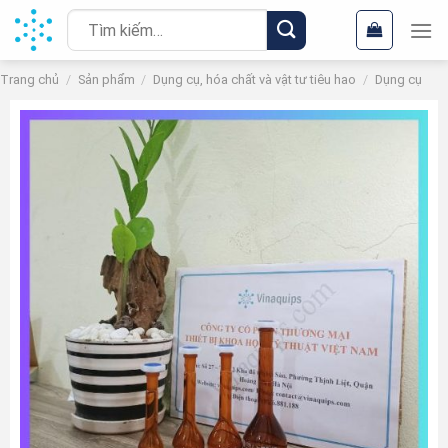
Chuyển
Tìm
đến
kiếm:
nội
Trang chủ
/
Sản phẩm
/
Dụng cụ, hóa chất và vật tư tiêu hao
/
Dụng cụ
dung