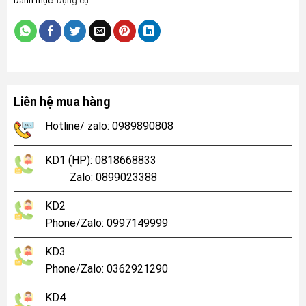
Danh mục:
Dụng cụ
Liên hệ mua hàng
Hotline/ zalo: 0989890808
KD1 (HP): 0818668833
Zalo: 0899023388
KD2
Phone/Zalo: 0997149999
KD3
Phone/Zalo: 0362921290
KD4