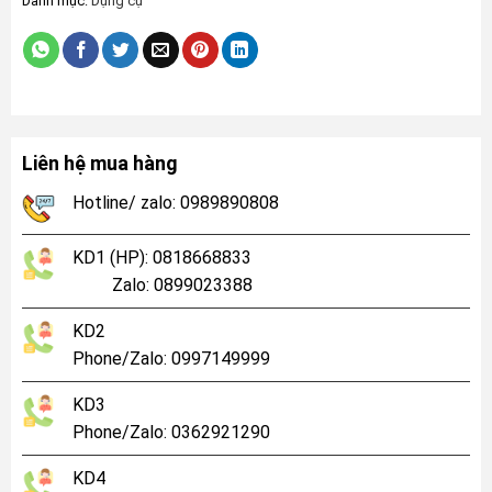
Danh mục:
Dụng cụ
Liên hệ mua hàng
Hotline/ zalo: 0989890808
KD1 (HP): 0818668833
Zalo: 0899023388
KD2
Phone/Zalo: 0997149999
KD3
Phone/Zalo: 0362921290
KD4