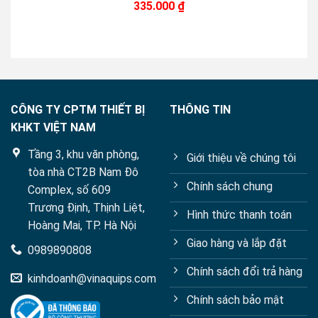
335.000
₫
0
out
of
5
CÔNG TY CPTM THIẾT BỊ
THÔNG TIN
KHKT VIỆT NAM
Tầng 3, khu văn phòng,
Giới thiệu về chúng tôi
tòa nhà CT2B Nam Đô
Chính sách chung
Complex, số 609
Trương Định, Thịnh Liệt,
Hình thức thanh toán
Hoàng Mai, TP. Hà Nội
Giao hàng và lắp đặt
0989890808
Chính sách đổi trả hàng
kinhdoanh@vinaquips.com
Chính sách bảo mật