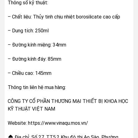
Thông số kỹ thuật:
– Chất liệu: Thủy tinh chịu nhiệt borosilicate cao cấp
– Dung tích: 250ml
– Đường kính miệng: 34mm
– Đường kính đáy: 85mm
– Chiều cao: 145mm
Thông tin liên hệ mua hàng:
CÔNG TY CỔ PHẦN THƯƠNG MẠI THIẾT BỊ KHOA HỌC
KỸ THUẬT VIỆT NAM
Website: https://www.vinaqu.mos.vn/
🏠 Địa chỉ: Số 27, TT5.2 Khu đô thị Ao Sào, Phường