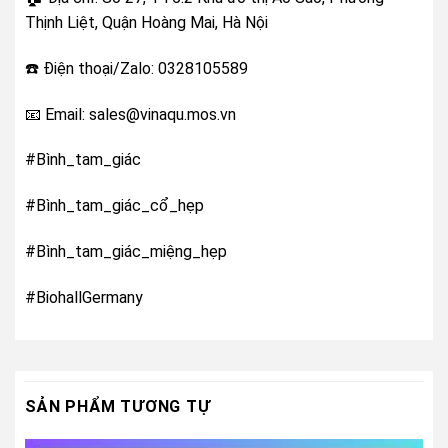
Thịnh Liệt, Quận Hoàng Mai, Hà Nội
☎️ Điện thoại/Zalo: 0328105589
📧 Email: sales@vinaqu.mos.vn
#Bình_tam_giác
#Bình_tam_giác_cổ_hẹp
#Bình_tam_giác_miệng_hẹp
#BiohallGermany
SẢN PHẨM TƯƠNG TỰ