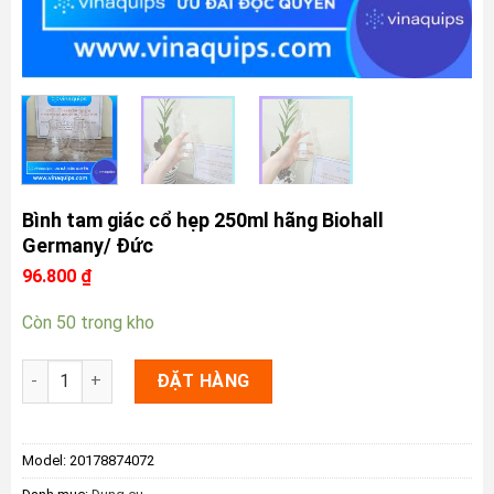
Bình tam giác cổ hẹp 250ml hãng Biohall
Germany/ Đức
96.800
₫
Còn 50 trong kho
Bình tam giác cổ hẹp 250ml hãng Biohall Germany/ Đức số lư
ĐẶT HÀNG
Model:
20178874072