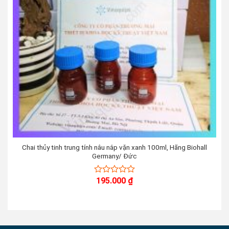
Chai thủy tinh trung tính nâu nắp vặn xanh 100ml, Hãng Biohall
Germany/ Đức
195.000
₫
0
out
of
5