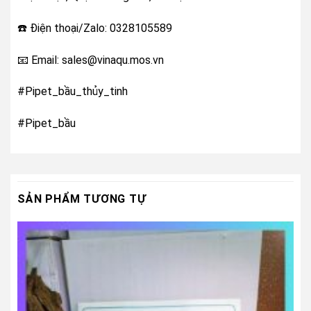
☎️ Điện thoại/Zalo: 0328105589
📧 Email: sales@vinaqu.mos.vn
#Pipet_bầu_thủy_tinh
#Pipet_bầu
SẢN PHẨM TƯƠNG TỰ