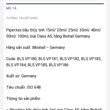
MÔ TẢ
THÔNG TIN BỔ SUNG
Pipettes bầu thủy tinh 15ml/ 20ml/ 25ml/ 30ml/ 40ml/
50ml/ 100ml, loại Class AS, hãng Biohall Germany
Hãng sản xuất: Bihohall – Germany
Code: BLS.VP.180, BLS.VP.181, BLS.VP.182, BLS.VP.183,
BLS.VP.184, BLS.VP.185, BLS.VP.186
Xuất xứ: Germany
Tiêu chuẩn: ISO 648
Thông tin sản phẩm:
– Pipettes bầu thủy tinh 1ml, loại Class AS, hãng Biohall