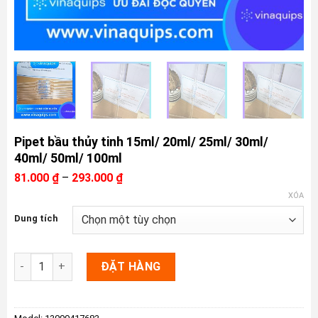
Pipet bầu thủy tinh 15ml/ 20ml/ 25ml/ 30ml/
40ml/ 50ml/ 100ml
Khoảng
81.000
₫
–
293.000
₫
giá:
XÓA
từ
81.000 ₫
Dung tích
đến
293.000 ₫
Pipet bầu thủy tinh 15ml/ 20ml/ 25ml/ 30ml/ 40ml/ 50ml/ 100ml
ĐẶT HÀNG