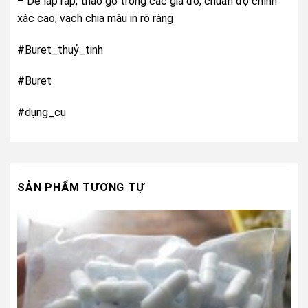
– Dễ lắp rắp, tháo gỡ trong các giá đỡ, chuẩn độ chính
xác cao, vạch chia màu in rõ ràng
#Buret_thuỷ_tinh
#Buret
#dụng_cụ
SẢN PHẨM TƯƠNG TỰ