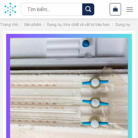
Chuyển
Tìm
đến
kiếm:
nội
Trang chủ
/
Sản phẩm
/
Dụng cụ, hóa chất và vật tư tiêu hao
/
Dụng cụ
dung