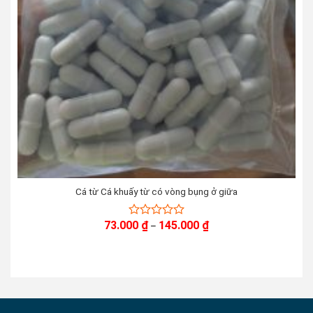
Cá từ Cá khuấy từ có vòng bụng ở giữa
Khoảng
73.000
₫
145.000
₫
0
–
giá:
out
từ
of
73.000 ₫
5
đến
145.000 ₫