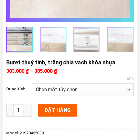
Buret thuỷ tinh, trắng chia vạch khóa nhựa
Khoảng
303.000
₫
–
385.000
₫
giá:
XÓA
từ
303.000 ₫
Dung tích
đến
385.000 ₫
Buret thuỷ tinh, trắng chia vạch khóa nhựa số lượng
ĐẶT HÀNG
Model:
21978462839