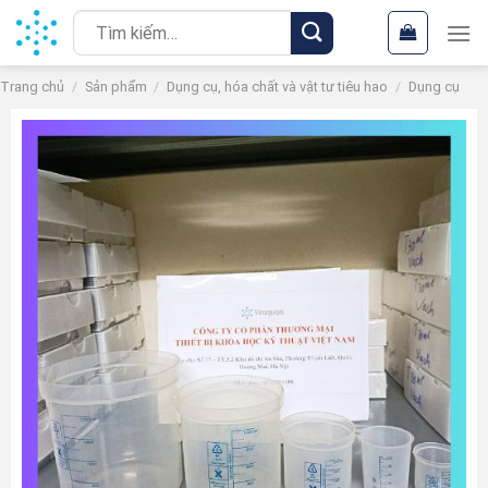
Chuyển
Tìm
đến
kiếm:
nội
Trang chủ
/
Sản phẩm
/
Dụng cụ, hóa chất và vật tư tiêu hao
/
Dụng cụ
dung