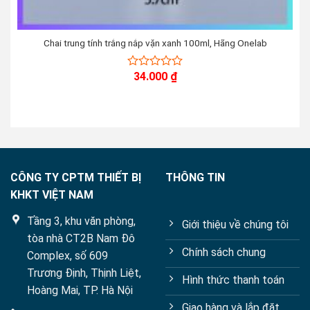
Chai trung tính trắng nắp vặn xanh 100ml, Hãng Onelab
34.000
₫
0
out
of
5
CÔNG TY CPTM THIẾT BỊ
THÔNG TIN
KHKT VIỆT NAM
Tầng 3, khu văn phòng,
Giới thiệu về chúng tôi
tòa nhà CT2B Nam Đô
Chính sách chung
Complex, số 609
Trương Định, Thịnh Liệt,
Hình thức thanh toán
Hoàng Mai, TP. Hà Nội
Giao hàng và lắp đặt