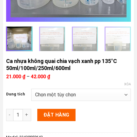
Ca nhựa không quai chia vạch xanh pp 135°C
50ml/100ml/250ml/600ml
Khoảng
21.000
₫
–
42.000
₫
giá:
XÓA
từ
21.000 ₫
Dung tích
đến
42.000 ₫
Ca nhựa không quai chia vạch xanh pp 135°C 50ml/100ml/250
ĐẶT HÀNG