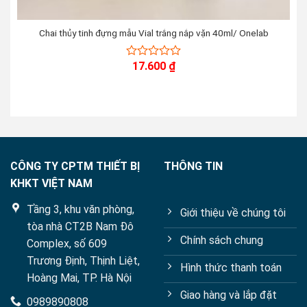
Chai thủy tinh đựng mẫu Vial trắng nắp vặn 40ml/ Onelab
17.600
₫
0
out
of
5
CÔNG TY CPTM THIẾT BỊ
THÔNG TIN
KHKT VIỆT NAM
Tầng 3, khu văn phòng,
Giới thiệu về chúng tôi
tòa nhà CT2B Nam Đô
Chính sách chung
Complex, số 609
Trương Định, Thịnh Liệt,
Hình thức thanh toán
Hoàng Mai, TP. Hà Nội
Giao hàng và lắp đặt
0989890808