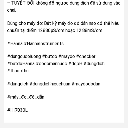
– TUYỆT ĐỐI không đổ ngược dung dịch đã sử dụng vào
chai.
Dùng cho máy đo: Bất kỳ máy đo độ dẫn nào có thể hiệu
chuẩn tại điểm 12880µS/cm hoặc 12.88mS/cm
#Hanna #HannaInstruments
#dungcudoluong #butdo #maydo #checker
#butdoHanna #dodomannuoc #dopH #dungdich
#thuocthu
#dungdich #dungdichhieuchuan #maydododan
#máy_đo_độ_dẫn
#HI7030L