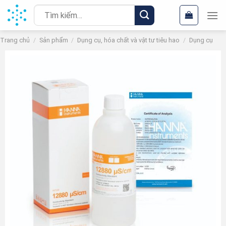
Chuyển
Tìm
đến
kiếm:
nội
Trang chủ
/
Sản phẩm
/
Dụng cụ, hóa chất và vật tư tiêu hao
/
Dụng cụ
dung