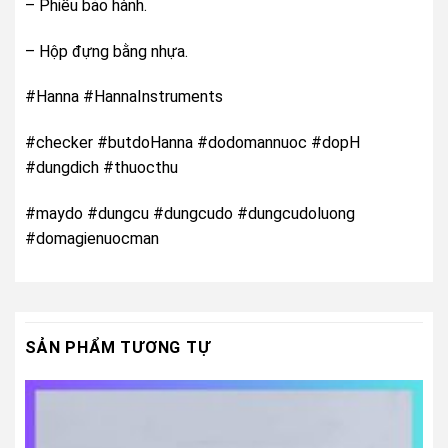
– Phiếu bảo hành.
– Hộp đựng bằng nhựa.
#Hanna #HannaInstruments
#checker #butdoHanna #dodomannuoc #dopH
#dungdich #thuocthu
#maydo #dungcu #dungcudo #dungcudoluong
#domagienuocman
SẢN PHẨM TƯƠNG TỰ