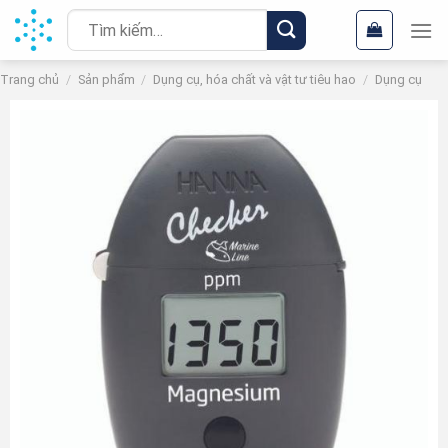
Chuyển
Tìm
đến
kiếm:
nội
Trang chủ
/
Sản phẩm
/
Dụng cụ, hóa chất và vật tư tiêu hao
/
Dụng cụ
dung