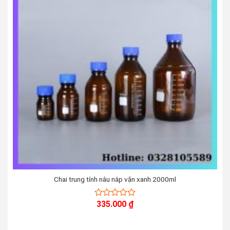
Chai trung tính nâu nắp vặn xanh 2000ml
335.000
₫
0
out
of
5