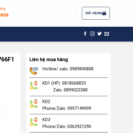
àng
ĐĂNG NHẬP / ĐĂNG KÝ
GIỎ HÀNG
0808
I766F1
Liên hệ mua hàng
Hotline/ zalo: 0989890808
KD1 (HP): 0818668833
Zalo: 0899023388
KD2
Phone/Zalo: 0997149999
KD3
Phone/Zalo: 0362921290