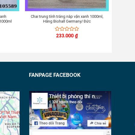
xanh
Chai trung tính trắng nắp vặn xanh 1000ml,
Chai tr
1000ml
Hãng Biohall Germany/ Đức
H
Khoảng
233.000
₫
0
iá:
out
từ
of
25.000 ₫
đến
5
68.000 ₫
FANPAGE FACEBOOK