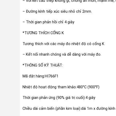
– Với kết cấu thép không gỉ, chống ăn mòn, mạnh mẽ, 
– Đường kính tiếp xúc siêu nhỏ chỉ 2mm.
– Thời gian phản hồi chỉ 4 giây
*TƯƠNG THÍCH CỔNG K
Tương thích với các máy đo nhiệt độ có cổng K
– Kết nối nhanh chóng và dễ dàng với máy đo.
*THÔNG SỐ KỸ THUẬT:
Mã đặt hàng:HI766F1
Nhiệt độ hoạt động tham khảo:480°C (900°F)
Thời gian phản ứng (90% giá trị cuối):4 giây
Chiều dài cảm biến (phần kim loại):dài 1m x đường kín