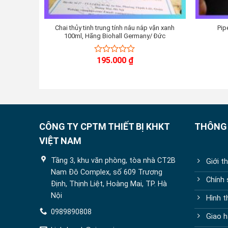
Chai thủy tinh trung tính nâu nắp vặn xanh
Pip
100ml, Hãng Biohall Germany/ Đức
195.000
₫
0
out
of
5
CÔNG TY CPTM THIẾT BỊ KHKT
THÔNG 
VIỆT NAM
Tầng 3, khu văn phòng, tòa nhà CT2B
Giới t
Nam Đô Complex, số 609 Trương
Chính
Định, Thịnh Liệt, Hoàng Mai, TP. Hà
Nội
Hình t
0989890808
Giao h