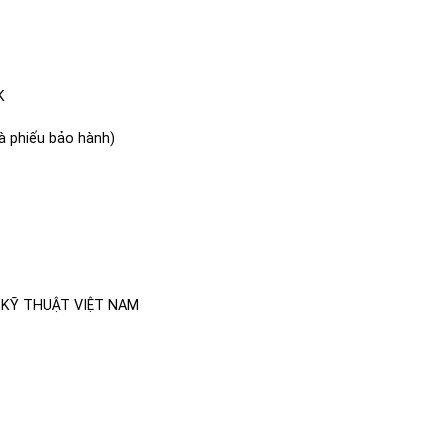
K
à phiếu bảo hành)
 KỸ THUẬT VIỆT NAM