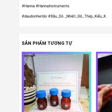
#Hanna #HannaInstruments
#daudonhietdo #Đầu_Dò _Nhiệt_Độ_Thép_Kiểu_K.
SẢN PHẨM TƯƠNG TỰ