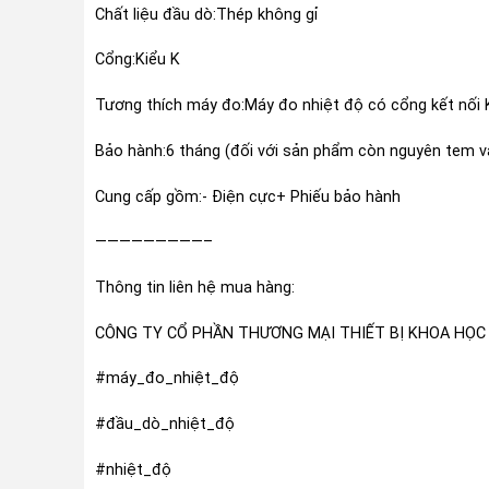
Chất liệu đầu dò:Thép không gỉ
Cổng:Kiểu K
Tương thích máy đo:Máy đo nhiệt độ có cổng kết nối 
Bảo hành:6 tháng (đối với sản phẩm còn nguyên tem v
Cung cấp gồm:- Điện cực+ Phiếu bảo hành
—————————–
Thông tin liên hệ mua hàng:
CÔNG TY CỔ PHẦN THƯƠNG MẠI THIẾT BỊ KHOA HỌC
#máy_đo_nhiệt_độ
#đầu_dò_nhiệt_độ
#nhiệt_độ