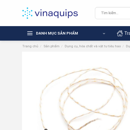
Chuyển
đến
Tìm
kiếm:
nội
dung
Tr
DANH MỤC SẢN PHẨM
Trang chủ
/
Sản phẩm
/
Dụng cụ, hóa chất và vật tư tiêu hao
/
Dụ