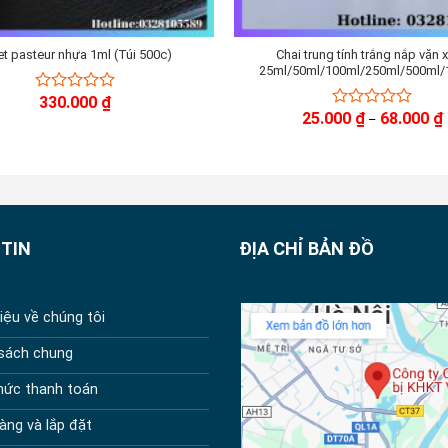
et pasteur nhựa 1ml (Túi 500c)
Chai trung tính trắng nắp vặn 
25ml/50ml/100ml/250ml/500ml/
330.000
₫
0
25.000
₫
68.000
₫
out
0
–
g
of
out
5
of
5
TIN
ĐỊA CHỈ BẢN ĐỒ
hiệu về chúng tôi
 sách chung
hức thanh toán
àng và lắp đặt