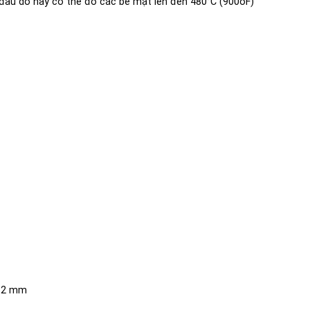
đầu dò này có thể đo các bề mặt lên đến 480°C (900oF)
h 2 mm