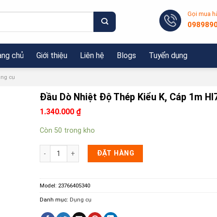
Gọi mua h
098989
ang chủ
Giới thiệu
Liên hệ
Blogs
Tuyển dụng
ng cụ
Đầu Dò Nhiệt Độ Thép Kiểu K, Cáp 1m H
1.340.000
₫
Còn 50 trong kho
Đầu Dò Nhiệt Độ Thép Kiểu K, Cáp 1m HI766F1 số lượng
ĐẶT HÀNG
Model:
23766405340
Danh mục:
Dụng cụ