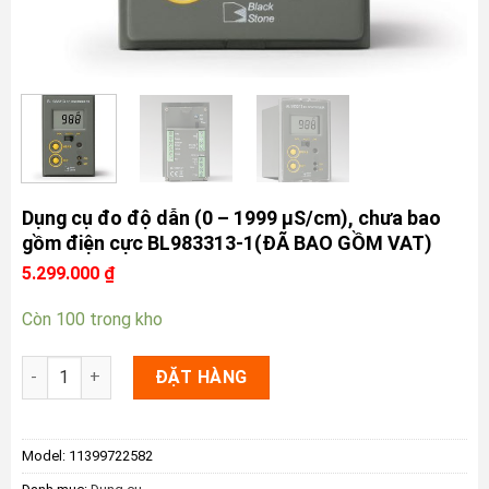
Dụng cụ đo độ dẫn (0 – 1999 µS/cm), chưa bao
gồm điện cực BL983313-1(ĐÃ BAO GỒM VAT)
5.299.000
₫
Còn 100 trong kho
Dụng cụ đo độ dẫn (0 - 1999 µS/cm), chưa bao gồm điện c
ĐẶT HÀNG
Model:
11399722582