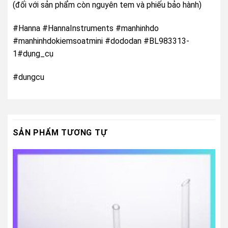
(đối với sản phẩm còn nguyên tem và phiếu bảo hành)
#Hanna #HannaInstruments #manhinhdo
#manhinhdokiemsoatmini #dododan #BL983313-
1#dụng_cụ
#dungcu
SẢN PHẨM TƯƠNG TỰ