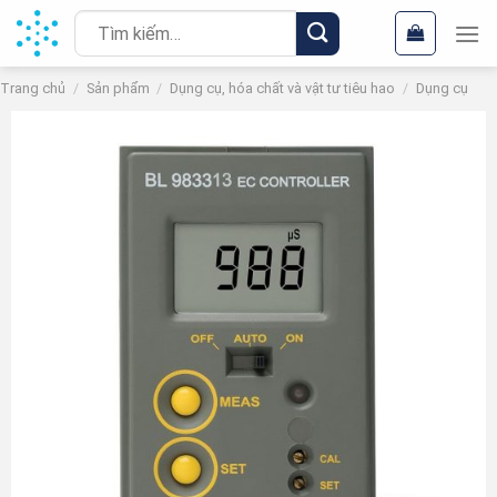
Chuyển
Tìm
đến
kiếm:
nội
Trang chủ
/
Sản phẩm
/
Dụng cụ, hóa chất và vật tư tiêu hao
/
Dụng cụ
dung