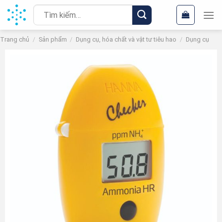
Chuyển
Tìm
đến
kiếm:
nội
Trang chủ
/
Sản phẩm
/
Dụng cụ, hóa chất và vật tư tiêu hao
/
Dụng cụ
dung