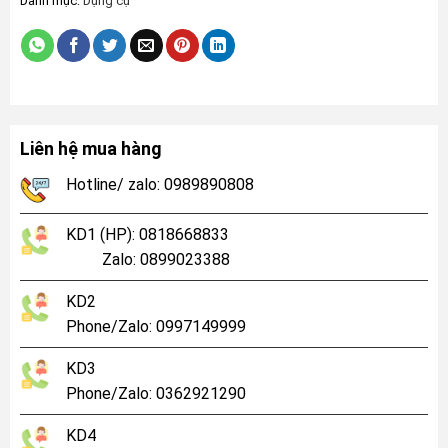
Danh mục:
Dụng cụ
Liên hệ mua hàng
Hotline/ zalo: 0989890808
KD1 (HP): 0818668833
Zalo: 0899023388
KD2
Phone/Zalo: 0997149999
KD3
Phone/Zalo: 0362921290
KD4