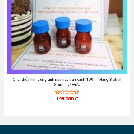
Chai thủy tinh trung tính nâu nắp vặn xanh 100ml, Hãng Biohall
Germany/ Đức
195.000
₫
0
out
of
5