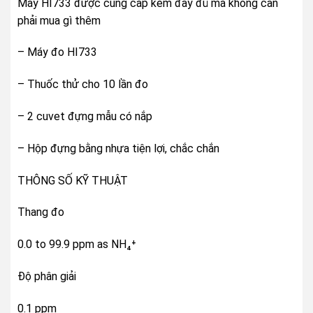
Máy HI733 được cung cấp kèm đầy đủ mà không cần
phải mua gì thêm
– Máy đo HI733
– Thuốc thử cho 10 lần đo
– 2 cuvet đựng mẫu có nắp
– Hộp đựng bằng nhựa tiện lợi, chắc chắn
THÔNG SỐ KỸ THUẬT
Thang đo
0.0 to 99.9 ppm as NH₄⁺
Độ phân giải
0.1 ppm