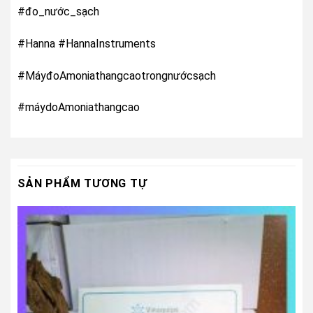
#đo_nước_sạch
#Hanna #HannaInstruments
#MáyđoAmoniathangcaotrongnướcsạch
#máydoAmoniathangcao
SẢN PHẨM TƯƠNG TỰ