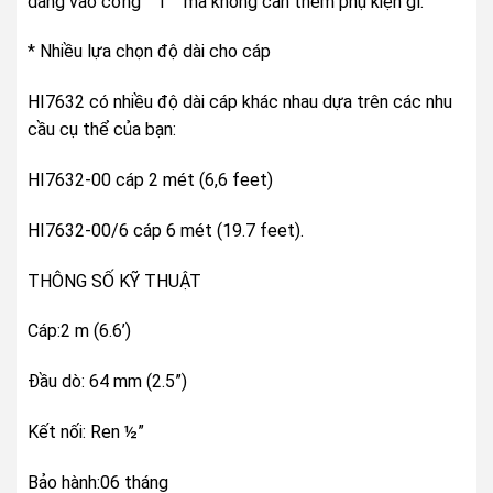
dàng vào cổng ” T ” mà không cần thêm phụ kiện gì.
* Nhiều lựa chọn độ dài cho cáp
HI7632 có nhiều độ dài cáp khác nhau dựa trên các nhu
cầu cụ thể của bạn:
HI7632-00 cáp 2 mét (6,6 feet)
HI7632-00/6 cáp 6 mét (19.7 feet).
THÔNG SỐ KỸ THUẬT
Cáp:2 m (6.6’)
Đầu dò: 64 mm (2.5”)
Kết nối: Ren ½”
Bảo hành:06 tháng