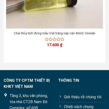
Chai thủy tinh đựng mẫu Vial trắng nắp vặn 40ml/ Onelab
17.600
₫
0
out
of
5
CÔNG TY CPTM THIẾT BỊ
THÔNG TIN
KHKT VIỆT NAM
Tầng 3, khu văn phòng,
Giới thiệu về chúng tôi
tòa nhà CT2B Nam Đô
Chính sách chung
Complex, số 609