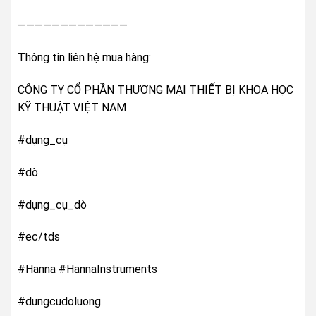
—————————————
Thông tin liên hệ mua hàng:
CÔNG TY CỔ PHẦN THƯƠNG MẠI THIẾT BỊ KHOA HỌC
KỸ THUẬT VIỆT NAM
#dụng_cụ
#dò
#dụng_cụ_dò
#ec/tds
#Hanna #HannaInstruments
#dungcudoluong