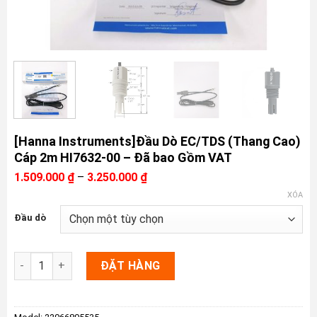
[Hanna Instruments]Đầu Dò EC/TDS (Thang Cao)
Cáp 2m HI7632-00 – Đã bao Gồm VAT
Khoảng
1.509.000
₫
–
3.250.000
₫
giá:
XÓA
từ
1.509.000 ₫
Đầu dò
đến
3.250.000 ₫
[Hanna Instruments]Đầu Dò EC/TDS (Thang Cao) Cáp 2m HI76
ĐẶT HÀNG