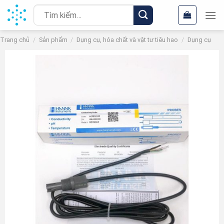
Chuyển
Tìm
đến
kiếm:
nội
Trang chủ
/
Sản phẩm
/
Dụng cụ, hóa chất và vật tư tiêu hao
/
Dụng cụ
dung