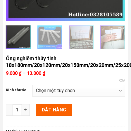
Ống nghiệm thủy tinh
18x180mm/20x120mm/20x150mm/20x20mm/25x2
Khoảng
9.000
₫
–
13.000
₫
giá:
XÓA
từ
9.000 ₫
Kích thước
đến
13.000 ₫
Ống nghiệm thủy tinh 18x180mm/20x120mm/20x150mm/20x20
ĐẶT HÀNG