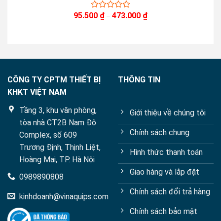
Khoảng
95.500
₫
473.000
₫
0
–
giá:
out
từ
of
95.500 ₫
5
đến
473.000 ₫
CÔNG TY CPTM THIẾT BỊ
THÔNG TIN
KHKT VIỆT NAM
Tầng 3, khu văn phòng,
Giới thiệu về chúng tôi
tòa nhà CT2B Nam Đô
Chính sách chung
Complex, số 609
Trương Định, Thịnh Liệt,
Hình thức thanh toán
Hoàng Mai, TP. Hà Nội
Giao hàng và lắp đặt
0989890808
Chính sách đổi trả hàng
kinhdoanh@vinaquips.com
Chính sách bảo mật