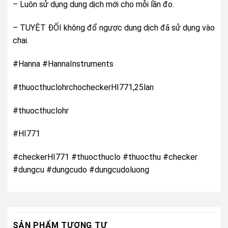
– Luôn sử dụng dung dịch mới cho mỗi lần đo.
– TUYỆT ĐỐI không đổ ngược dung dịch đã sử dụng vào
chai.
#Hanna #HannaInstruments
#thuocthuclohrchocheckerHI771,25lan
#thuocthuclohr
#HI771
#checkerHI771 #thuocthuclo #thuocthu #checker
#dungcu #dungcudo #dungcudoluong
SẢN PHẨM TƯƠNG TỰ