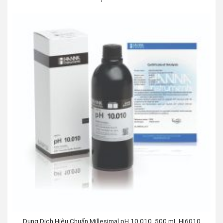
Dung Dịch Hiệu Chuẩn Millesimal pH 10.010, 500 mL HI6010