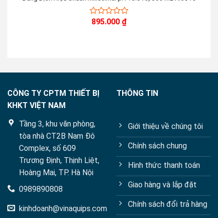
895.000
₫
0
out
of
5
CÔNG TY CPTM THIẾT BỊ
THÔNG TIN
KHKT VIỆT NAM
Tầng 3, khu văn phòng,
Giới thiệu về chúng tôi
tòa nhà CT2B Nam Đô
Chính sách chung
Complex, số 609
Trương Định, Thịnh Liệt,
Hình thức thanh toán
Hoàng Mai, TP. Hà Nội
Giao hàng và lắp đặt
0989890808
Chính sách đổi trả hàng
kinhdoanh@vinaquips.com