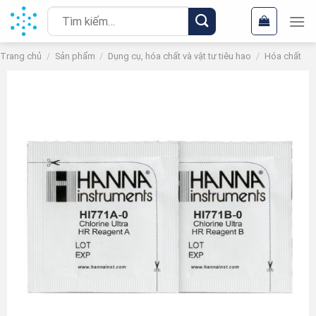
Chuyển
Tìm
đến
kiếm:
nội
Trang chủ
/
Sản phẩm
/
Dụng cụ, hóa chất và vật tư tiêu hao
/
Hóa chất
dung