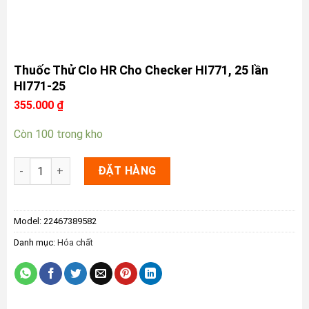
Thuốc Thử Clo HR Cho Checker HI771, 25 lần
HI771-25
355.000
₫
Còn 100 trong kho
Thuốc Thử Clo HR Cho Checker HI771, 25 lần HI771-25 số lư
ĐẶT HÀNG
Model:
22467389582
Danh mục:
Hóa chất