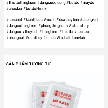
#thietbithinghiem #dungcudoluong #butdo #maydo
#checker #butdoHanna
#hoachat #kichthuoc #visinh #duathuytinh #duongkinh
#dungcuthinghiem #phongthinghiem #laboratory
#dungcu #thuytinh #thinghiem #thietbi #hoahoc
#chungcat #cocthuy #isolab #biohall #onelab
SẢN PHẨM TƯƠNG TỰ