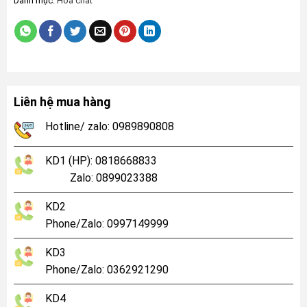
Danh mục:
Hóa chất
Liên hệ mua hàng
Hotline/ zalo: 0989890808
KD1 (HP): 0818668833
Zalo: 0899023388
KD2
Phone/Zalo: 0997149999
KD3
Phone/Zalo: 0362921290
KD4