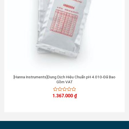
[Hanna Instruments]Dung Dịch Hiệu Chuẩn pH 4.010-Đã Bao
Gồm VAT
1.367.000
₫
0
out
of
5