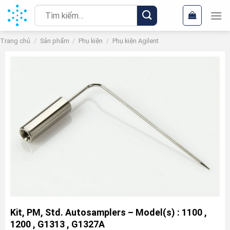
Chuyển
Tìm
đến
kiếm:
nội
Trang chủ
/
Sản phẩm
/
Phụ kiện
/
Phụ kiện Agilent
dung
Kit, PM, Std. Autosamplers – Model(s) : 1100 ,
1200 , G1313 , G1327A