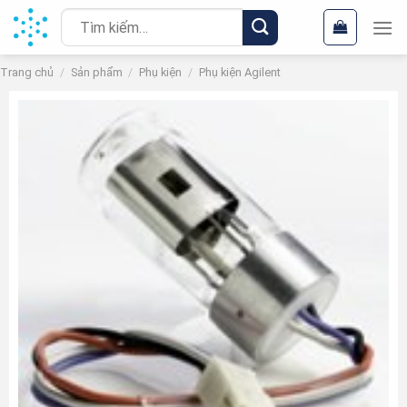
Chuyển
Tìm
đến
kiếm:
nội
Trang chủ
/
Sản phẩm
/
Phụ kiện
/
Phụ kiện Agilent
dung