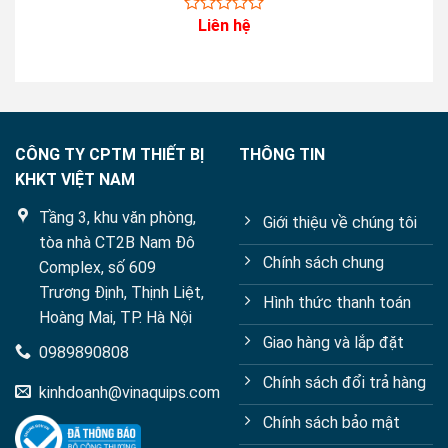
Liên hệ
0
out
of
5
CÔNG TY CPTM THIẾT BỊ
THÔNG TIN
KHKT VIỆT NAM
Tầng 3, khu văn phòng,
Giới thiệu về chúng tôi
tòa nhà CT2B Nam Đô
Chính sách chung
Complex, số 609
Trương Định, Thịnh Liệt,
Hình thức thanh toán
Hoàng Mai, TP. Hà Nội
Giao hàng và lắp đặt
0989890808
Chính sách đổi trả hàng
kinhdoanh@vinaquips.com
Chính sách bảo mật