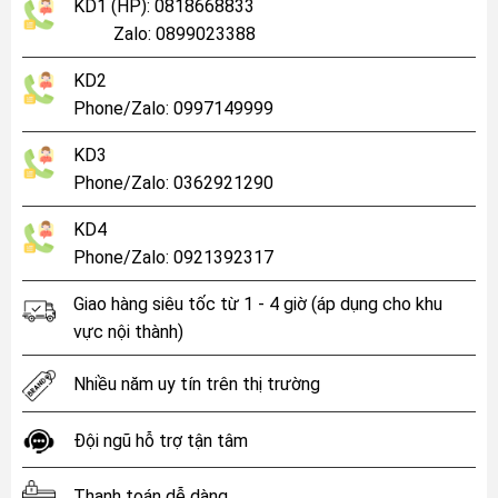
KD1 (HP): 0818668833
Zalo: 0899023388
KD2
Phone/Zalo: 0997149999
KD3
Phone/Zalo: 0362921290
KD4
Phone/Zalo: 0921392317
Giao hàng siêu tốc từ 1 - 4 giờ (áp dụng cho khu
vực nội thành)
Nhiều năm uy tín trên thị trường
Đội ngũ hỗ trợ tận tâm
Thanh toán dễ dàng