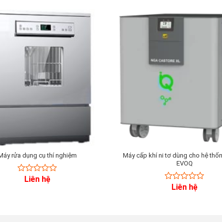
Máy rửa dụng cụ thí nghiệm
Máy cấp khí ni tơ dùng cho hệ thố
EVOQ
Liên hệ
0
Liên hệ
out
0
of
out
5
of
5