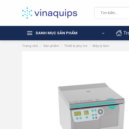
Chuyển
đến
Tìm
kiếm:
nội
dung
Tr
DANH MỤC SẢN PHẨM
Trang chủ
/
Sản phẩm
/
Thiết bị phụ trợ
/
Máy ly tâm