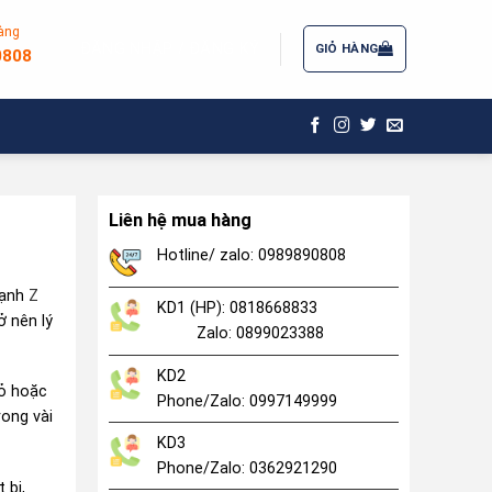
àng
ĐĂNG NHẬP / ĐĂNG KÝ
GIỎ HÀNG
0808
Liên hệ mua hàng
Hotline/ zalo: 0989890808
lạnh
Z
KD1 (HP): 0818668833
ở nên lý
Zalo: 0899023388
KD2
hỏ hoặc
Phone/Zalo: 0997149999
rong vài
KD3
Phone/Zalo: 0362921290
 bị,