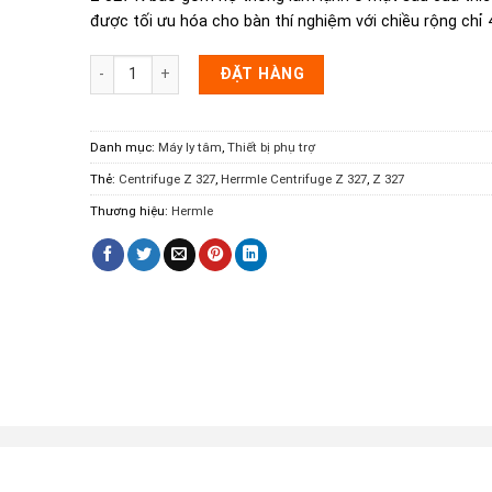
được tối ưu hóa cho bàn thí nghiệm với chiều rộng chỉ 
Máy ly tâm đa năng Centrifuge Z 327 số lượng
ĐẶT HÀNG
Danh mục:
Máy ly tâm
,
Thiết bị phụ trợ
Thẻ:
Centrifuge Z 327
,
Herrmle Centrifuge Z 327
,
Z 327
Thương hiệu:
Hermle