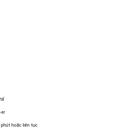
 tế
-er
 phút hoặc liên tục