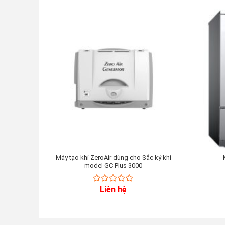
Máy tạo khí ZeroAir dùng cho Sắc ký khí
model GC Plus 3000
Liên hệ
0
out
of
5