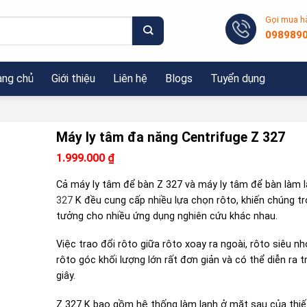
Gọi mua h
098989
ang chủ
Giới thiệu
Liên hệ
Blogs
Tuyển dụng
Máy ly tâm đa năng Centrifuge Z 327
1.999.000
₫
Cả máy ly tâm để bàn Z 327 và máy ly tâm để bàn làm 
327
K đều cung cấp nhiều lựa chọn rôto, khiến chúng tr
tưởng cho nhiều ứng dụng nghiên cứu khác nhau.
Việc trao đổi rôto giữa rôto xoay ra ngoài, rôto siêu n
rôto góc khối lượng lớn rất đơn giản và có thể diễn ra t
giây.
Z 327 K bao gồm hệ thống làm lạnh ở mặt sau của thiết