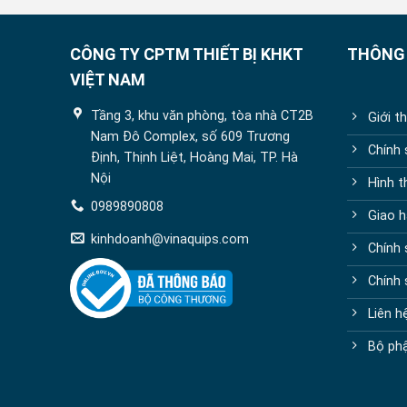
CÔNG TY CPTM THIẾT BỊ KHKT
THÔNG 
VIỆT NAM
Tầng 3, khu văn phòng, tòa nhà CT2B
Giới t
Nam Đô Complex, số 609 Trương
Chính
Định, Thịnh Liệt, Hoàng Mai, TP. Hà
Nội
Hình t
0989890808
Giao h
kinhdoanh@vinaquips.com
Chính 
Chính
Liên h
Bộ phậ