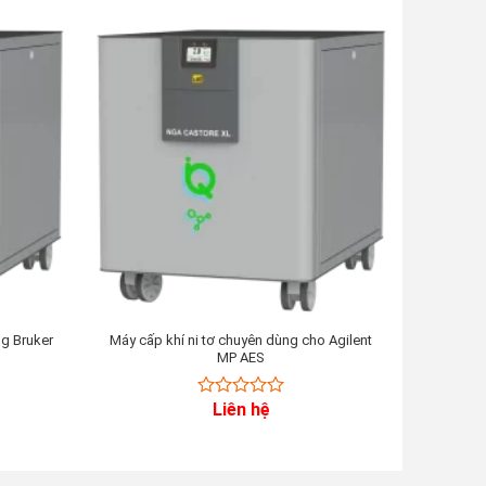
ng Bruker
Máy cấp khí ni tơ chuyên dùng cho Agilent
Máy đồng
MP AES
Liên hệ
0
out
of
5