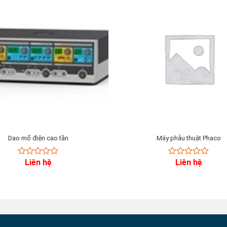
Dao mổ điện cao tần
Máy phẫu thuật Phaco
Liên hệ
Liên hệ
0
0
out
out
of
of
5
5