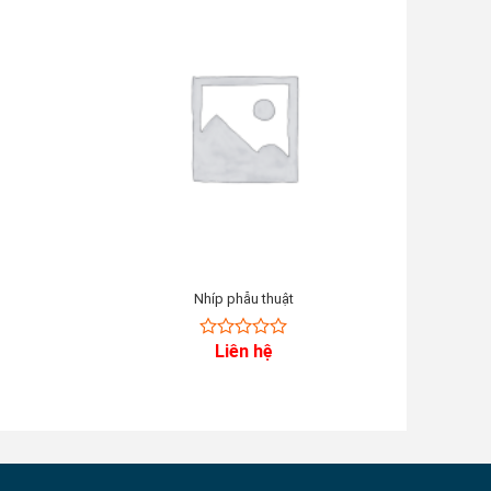
Nhíp phẫu thuật
Liên hệ
0
out
of
5