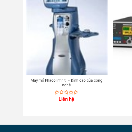
Máy mổ Phaco Infiniti – Đỉnh cao của công
nghệ
Liên hệ
0
out
of
5