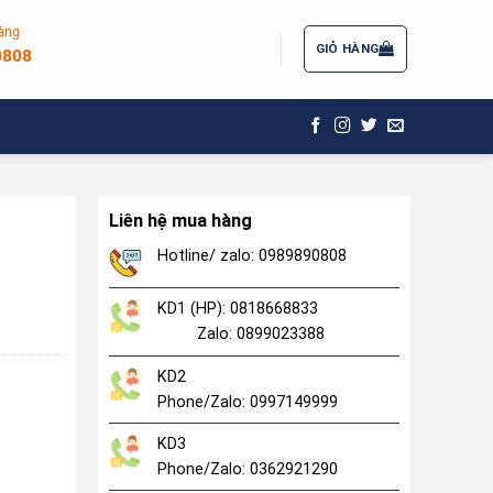
àng
ĐĂNG NHẬP / ĐĂNG KÝ
GIỎ HÀNG
0808
Liên hệ mua hàng
Hotline/ zalo: 0989890808
KD1 (HP): 0818668833
Zalo: 0899023388
KD2
Phone/Zalo: 0997149999
KD3
Phone/Zalo: 0362921290