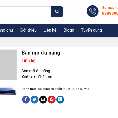
Gọi mua h
098989
ang chủ
Giới thiệu
Liên hệ
Blogs
Tuyển dụng
Bàn mổ đa năng
Liên hệ
Bàn mổ đa năng
Xuất xứ : Châu Âu
Danh mục:
Bộ dụng cụ phẫu thuật
,
Dụng cụ y tế