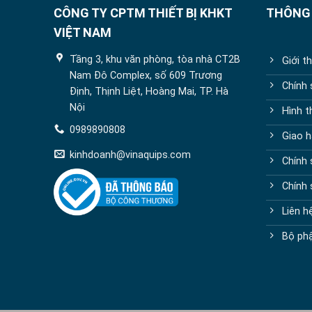
CÔNG TY CPTM THIẾT BỊ KHKT
THÔNG 
VIỆT NAM
Tầng 3, khu văn phòng, tòa nhà CT2B
Giới t
Nam Đô Complex, số 609 Trương
Chính
Định, Thịnh Liệt, Hoàng Mai, TP. Hà
Nội
Hình t
0989890808
Giao h
kinhdoanh@vinaquips.com
Chính 
Chính
Liên h
Bộ phậ