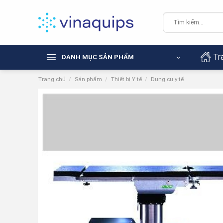
Chuyển
đến
Tìm
kiếm:
nội
dung
Tr
DANH MỤC SẢN PHẨM
Trang chủ
/
Sản phẩm
/
Thiết bị Y tế
/
Dụng cụ y tế