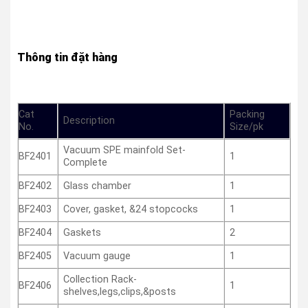
Thông tin đặt hàng
Cat
Packing
Description
No.
Size/pk
Vacuum SPE mainfold Set-
BF2401
1
Complete
BF2402
Glass chamber
1
BF2403
Cover, gasket, &24 stopcocks
1
BF2404
Gaskets
2
BF2405
Vacuum gauge
1
Collection Rack-
BF2406
1
shelves,legs,clips,&posts