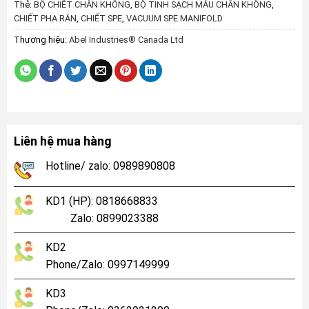
Thẻ:
BỘ CHIẾT CHÂN KHÔNG
,
BỘ TINH SẠCH MẪU CHÂN KHÔNG
,
CHIẾT PHA RẮN
,
CHIẾT SPE
,
VACUUM SPE MANIFOLD
Thương hiệu:
Abel Industries® Canada Ltd
Liên hệ mua hàng
Hotline/ zalo: 0989890808
KD1 (HP): 0818668833
Zalo: 0899023388
KD2
Phone/Zalo: 0997149999
KD3