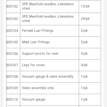
SPE Manifold needles, staninless
12/pk
BF0102
steel
SPE Manifold needles, staninless
24/pk
BF0103
steel
Female Luer Fittings
2/pk
BF0104
Male Luer Fittings
2/pk
BF0105
Support posts for rack
3/pk
BF0106
Legs for cover
4/pk
BF0107
Vacuum gauge & valve assembly
1/pk
BF0108
Valve assembly only
1/pk
BF0109
Vacuum gauge
1/pk
BF0110