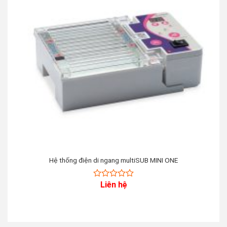
Hệ thống điện di ngang multiSUB MINI ONE
Liên hệ
0
out
of
5