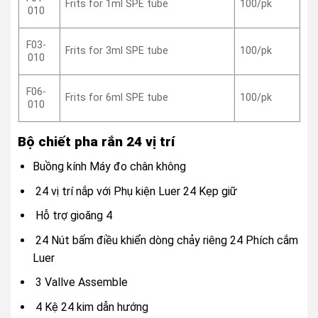
Frits for 1ml SPE tube
100/pk
010
F03-
Frits for 3ml SPE tube
100/pk
010
F06-
Frits for 6ml SPE tube
100/pk
010
Bộ chiết pha rắn 24 vị trí
Buồng kính Máy đo chân không
24 vị trí nắp với Phụ kiện Luer 24 Kẹp giữ
Hỗ trợ gioăng 4
24 Nút bấm điều khiển dòng chảy riêng 24 Phích cắm
Luer
3 Vallve Assemble
4 Kệ 24 kim dẫn hướng