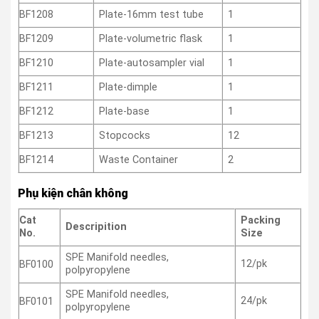
BF1208
Plate-16mm test tube
1
BF1209
Plate-volumetric flask
1
BF1210
Plate-autosampler vial
1
BF1211
Plate-dimple
1
BF1212
Plate-base
1
BF1213
Stopcocks
12
BF1214
Waste Container
2
Phụ kiện chân không
Cat
Packing
Descripition
No.
Size
SPE Manifold needles,
12/pk
BF0100
polpyropylene
SPE Manifold needles,
24/pk
BF0101
polpyropylene