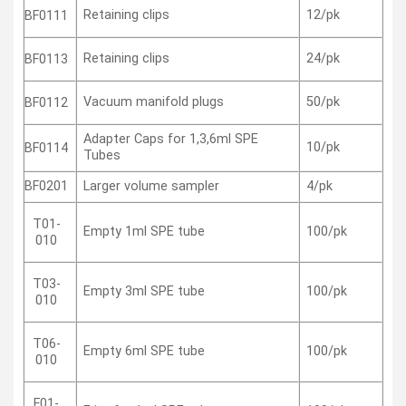
Retaining clips
12/pk
BF0111
Retaining clips
24/pk
BF0113
Vacuum manifold plugs
50/pk
BF0112
Adapter Caps for 1,3,6ml SPE
10/pk
BF0114
Tubes
BF0201
Larger volume sampler
4/pk
T01-
Empty 1ml SPE tube
100/pk
010
T03-
Empty 3ml SPE tube
100/pk
010
T06-
Empty 6ml SPE tube
100/pk
010
F01-