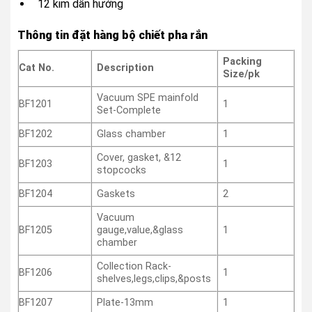
12 kim dẫn hướng
Thông tin đặt hàng bộ chiết pha rắn
Packing
Cat No.
Description
Size/pk
Vacuum SPE mainfold
BF1201
1
Set-Complete
BF1202
Glass chamber
1
Cover, gasket, &12
BF1203
1
stopcocks
BF1204
Gaskets
2
Vacuum
BF1205
gauge,value,&glass
1
chamber
Collection Rack-
BF1206
1
shelves,legs,clips,&posts
BF1207
Plate-13mm
1