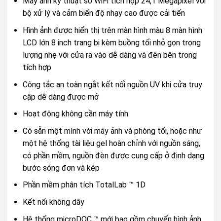
Máy ảnh kỹ thuật số WiFi tích hợp 24,1 Megapixel với
bộ xử lý và cảm biến độ nhạy cao được cải tiến
Hình ảnh được hiển thị trên màn hình màu 8 màn hình
LCD lớn 8 inch trang bị kèm buồng tối nhỏ gọn trọng
lượng nhẹ với cửa ra vào dễ dàng và đèn bên trong
tích hợp
Công tắc an toàn ngắt kết nối nguồn UV khi cửa truy
cập dễ dàng được mở
Hoạt động không cần máy tính
Có sẵn một mình với máy ảnh và phòng tối, hoặc như
một hệ thống tài liệu gel hoàn chỉnh với nguồn sáng,
có phần mềm, nguồn đèn được cung cấp ở định dạng
bước sóng đơn và kép
Phần mềm phân tích TotalLab ™ 1D
Kết nối không dây
Hệ thống microDOC ™ mới bao gồm chuyển hình ảnh