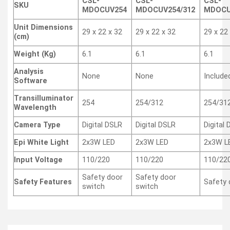
CSL-
CSL-
CSL-
SKU
MDOCUV254
MDOCUV254/312
MDOCU
Unit Dimensions
29 x 22 x 32
29 x 22 x 32
29 x 22
(cm)
Weight (Kg)
6.1
6.1
6.1
Analysis
None
None
Include
Software
Transilluminator
254
254/312
254/31
Wavelength
Camera Type
Digital DSLR
Digital DSLR
Digital
Epi White Light
2x3W LED
2x3W LED
2x3W L
Input Voltage
110/220
110/220
110/22
Safety door
Safety door
Safety Features
Safety 
switch
switch