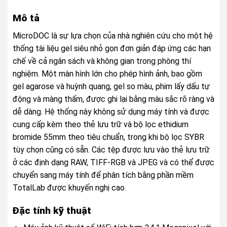
Mô tả
MicroDOC là sự lựa chọn của nhà nghiên cứu cho một hệ
thống tài liệu gel siêu nhỏ gọn đơn giản đáp ứng các hạn
chế về cả ngân sách và không gian trong phòng thí
nghiệm. Một màn hình lớn cho phép hình ảnh, bao gồm
gel agarose và huỳnh quang, gel so màu, phim lấy dấu tự
động và màng thấm, được ghi lại bằng màu sắc rõ ràng và
dễ dàng. Hệ thống này không sử dụng máy tính và được
cung cấp kèm theo thẻ lưu trữ và bộ lọc ethidium
bromide 55mm theo tiêu chuẩn, trong khi bộ lọc SYBR
tùy chọn cũng có sẵn. Các tệp được lưu vào thẻ lưu trữ
ở các định dạng RAW, TIFF-RGB và JPEG và có thể được
chuyển sang máy tính để phân tích bằng phần mềm
TotalLab được khuyến nghị cao.
Đặc tính kỹ thuật