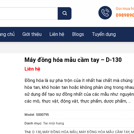
Gọi mua h
098989
ang chủ
Giới thiệu
Liên hệ
Blogs
Tuyển dụng
Máy đồng hóa mẫu cầm tay – D-130
Liên hệ
Đồng hóa là sự pha trộn của ít nhất hai chất mà chúng
hòa tan, khó hoàn tan hoặc không phản ứng trong nha
sử dụng để tạo sự đồng nhất của các mẫu như: nguyên 
các mô, thực vật, động vật, thực phẩm, dược phẩm, …
Model:
S000795
Danh mục:
Tai mũi họng
Thẻ:
D 130
,
MÁY ĐỒNG HÓA MẪU
,
MÁY ĐỒNG HÓA MẪU CẦM TAY
,
M