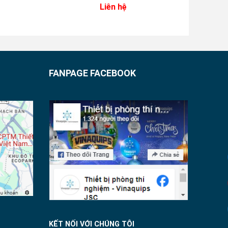
Liên hệ
0
out
of
5
FANPAGE FACEBOOK
KẾT NỐI VỚI CHÚNG TÔI