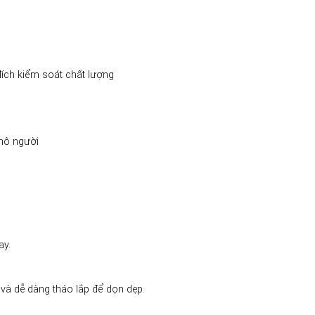
ích kiểm soát chất lượng
mô người
ay.
 và dễ dàng tháo lắp để dọn dẹp.