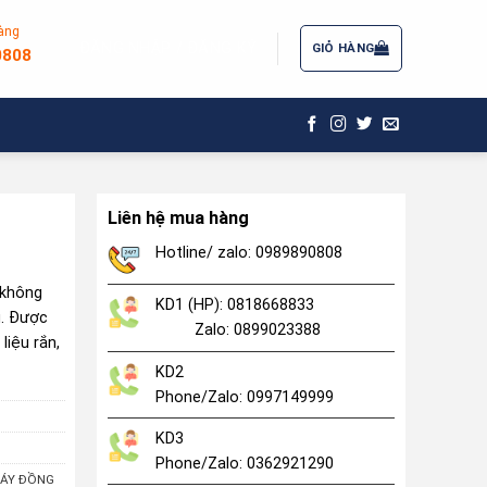
àng
ĐĂNG NHẬP / ĐĂNG KÝ
GIỎ HÀNG
0808
Liên hệ mua hàng
Hotline/ zalo: 0989890808
 không
KD1 (HP): 0818668833
u. Được
Zalo: 0899023388
liệu rắn,
KD2
Phone/Zalo: 0997149999
KD3
Phone/Zalo: 0362921290
ÁY ĐỒNG