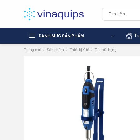
Chuyển
đến
Tìm
kiếm:
nội
dung
Tr
DANH MỤC SẢN PHẨM
Trang chủ
/
Sản phẩm
/
Thiết bị Y tế
/
Tai mũi họng