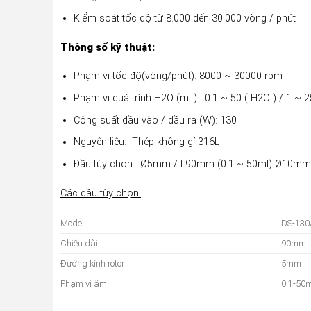
Kiểm soát tốc độ từ 8.000 đến 30.000 vòng / phút
Thông số kỹ thuật:
Phạm vi tốc độ(vòng/phút): 8000 ~ 30000 rpm
Phạm vi quá trình H2O (mL): 0.1 ~ 50 ( H2O ) / 1 ~ 2
Công suất đầu vào / đầu ra (W): 130
Nguyên liệu: Thép không gỉ 316L
Đầu tùy chọn: Ø5mm / L90mm (0.1 ~ 50ml) Ø10mm
Các đầu tùy chọn:
Model
DS-130
Chiều dài
90mm
Đường kính rotor
5mm
Phạm vi âm
0.1-50