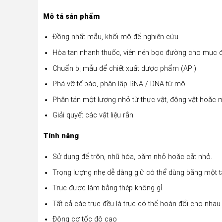
Mô tả sản phẩm
Đồng nhất mẫu, khối mô để nghiên cứu
Hòa tan nhanh thuốc, viên nén bọc đường cho mục đ
Chuẩn bị mẫu để chiết xuất dược phẩm (API)
Phá vỡ tế bào, phân lập RNA / DNA từ mô
Phân tán một lượng nhỏ từ thực vật, động vật hoặc 
Giải quyết các vật liệu rắn
Tính năng
Sử dụng để trộn, nhũ hóa, băm nhỏ hoặc cắt nhỏ.
Trọng lượng nhẹ dễ dàng giữ có thể dùng bằng một t
Trục được làm bằng thép không gỉ
Tất cả các trục đều là trục có thể hoán đổi cho nhau
Động cơ tốc độ cao