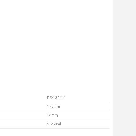
DS-130/14
170mm
14mm
2-250ml