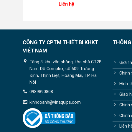
Liên hệ
0
out
of
5
CÔNG TY CPTM THIẾT BỊ KHKT
THÔNG 
VIỆT NAM
Tầng 3, khu văn phòng, tòa nhà CT2B
Giới t
Nam Đô Complex, số 609 Trương
Chính
Định, Thịnh Liệt, Hoàng Mai, TP. Hà
Nội
Hình t
0989890808
Giao h
kinhdoanh@vinaquips.com
Chính 
Chính
Liên h