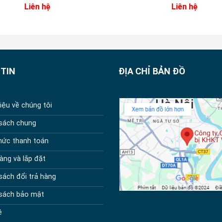
Liên hệ
Liên hệ
0
0
out
out
of
of
5
5
TIN
ĐỊA CHỈ BẢN ĐỒ
hiệu về chúng tôi
 sách chung
hức thanh toán
àng và lắp đặt
sách đổi trả hàng
 sách bảo mật
ệ