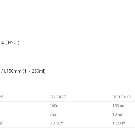
50 ( H2O )
 / L150mm (1 ~ 250ml)
/5
DS-130/7
DS-130/10
160mm
150mm
7mm
10mm
ml
0.3-50ml
1-250ml