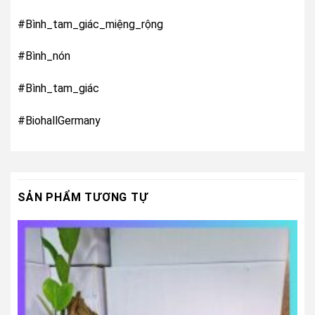
#Bình_tam_giác_miệng_rộng
#Bình_nón
#Bình_tam_giác
#BiohallGermany
SẢN PHẨM TƯƠNG TỰ