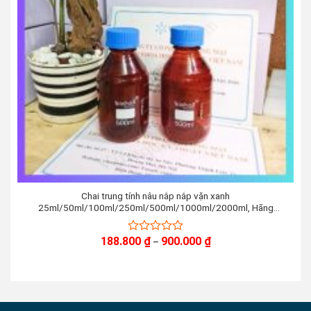
Chai trung tính nâu nắp nắp vặn xanh
25ml/50ml/100ml/250ml/500ml/1000ml/2000ml, Hãng
Biohall Germaany/Đức
Khoảng
188.800
₫
900.000
₫
0
–
giá:
out
từ
of
188.800 ₫
5
đến
900.000 ₫