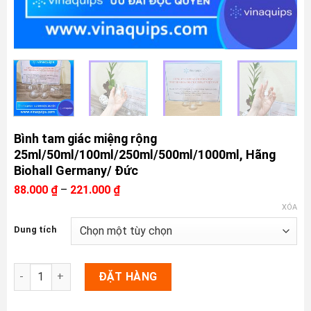
Bình tam giác miệng rộng
25ml/50ml/100ml/250ml/500ml/1000ml, Hãng
Biohall Germany/ Đức
Khoảng
88.000
₫
–
221.000
₫
giá:
XÓA
từ
88.000 ₫
Dung tích
đến
221.000 ₫
Bình tam giác miệng rộng 25ml/50ml/100ml/250ml/500ml/1000m
ĐẶT HÀNG