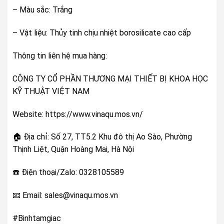
– Màu sắc: Trắng
– Vật liệu: Thủy tinh chịu nhiệt borosilicate cao cấp
Thông tin liên hệ mua hàng:
CÔNG TY CỔ PHẦN THƯƠNG MẠI THIẾT BỊ KHOA HỌC
KỸ THUẬT VIỆT NAM
Website: https://www.vinaqu.mos.vn/
🏠 Địa chỉ: Số 27, TT5.2 Khu đô thị Ao Sào, Phường
Thịnh Liệt, Quận Hoàng Mai, Hà Nội
☎️ Điện thoại/Zalo: 0328105589
📧 Email: sales@vinaqu.mos.vn
#Binhtamgiac