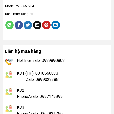
Model:
22965502041
Danh mục:
Dụng cụ
Liên hệ mua hàng
Hotline/ zalo: 0989890808
KD1 (HP): 0818668833
Zalo: 0899023388
KD2
Phone/Zalo: 0997149999
KD3
Phone/Zalo: 0362921290