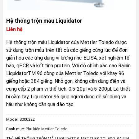
Hệ thống trộn mẫu Liquidator
Liên hệ
Hệ thống trộn mẫu Liquidator của Mettler Toledo được
sử dụng trộn mẫu trên tất cả các giếng cùng lúc để đơn
giản hóa các ứng dụng vi lượng như ELISA, xét nghiệm tế
bào, qPCR và kết tinh protein. Với độ chính xác cao Rainin
LiquidatorTM 96 dòng của Mettler Toledo với khay 96
giếng hoặc 384 giếng. Nhỏ gọn, không cần dùng điện và
cung cấp 2 phạm vi thể tích: 0.5-20µl và 5-200µl. Là thiết
bị cầm tay, Liquidator 96 giúp người dùng dễ sử dụng và
hầu như không cần qua đào tạo
Model:
S000222
Danh mục:
Phụ kiện Mettler Toledo
Thẻ:
HỆ THỐNG TRỘN MẪU LIQUIDATOR
,
METTLER TOLEDO
,
RAININ