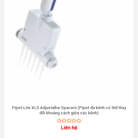
Pipet-Lite XLS Adjustalbe Spacers (Pipet đa kênh có thể thay
đổi khoảng cách giữa các kênh)
Liên hệ
0
out
of