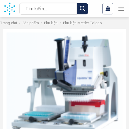
Chuyển
Tìm
đến
kiếm:
nội
Trang chủ
/
Sản phẩm
/
Phụ kiện
/
Phụ kiện Mettler Toledo
dung