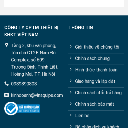
5
CÔNG TY CPTM THIẾT BỊ
THÔNG TIN
KHKT VIỆT NAM
Tầng 3, khu văn phòng,
Giới thiệu về chúng tôi
tòa nhà CT2B Nam Đô
Chính sách chung
Complex, số 609
Trương Định, Thịnh Liệt,
Hình thức thanh toán
Hoàng Mai, TP. Hà Nội
Giao hàng và lắp đặt
0989890808
Chính sách đổi trả hàng
kinhdoanh@vinaquips.com
Chính sách bảo mật
Liên hệ
Bộ phận dịch vụ khách