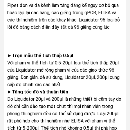
Pipet đơn và đa kênh làm tăng đáng kể nguy cơ bỏ qua
hoặc lặp lại các hàng, các giếng trong qPCR, ELISA và
các thí nghiệm trên các khay khác. Liquidator 96 loại bỏ
lỗi đó bằng cách điền đầy tất cả 96 giếng cùng lúc
►
Trộn mẫu thể tích thấp 0.5µ
l
Với phạm vi thể tích từ 0.5-20µl, loại thể tích thấp 20µl
của Liquidator mở rộng phạm vi của các giao thức 96
giếng. Đơn giản, dễ sử dụng, Liquidator 20µl, 200µl cung
cấp độ chính xác cao nhất.
►
Tăng tốc độ và thuận tiện
Do Liquidator 20µl và 200µl là những thiết bị cầm tay do
đó chỉ cần đào tạo một chút thì mọi nhân viên trong
phòng thí nghiệm đều có thể sử dụng được. Loại 200µl
rất phù hợp cho thí nghiệm như ELISA với phạm vi thể
tích từ 5-200µl. Thể tích nhỏ khoảng 0.5µl thì phù hợp