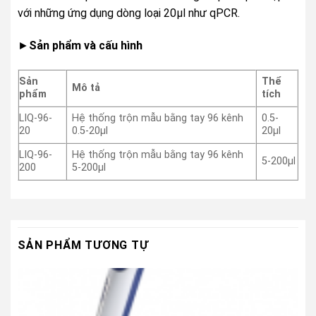
với những ứng dụng dòng loại 20µl như qPCR.
►
Sản phẩm và cấu hình
Sản
Thể
Mô tả
phẩm
tích
LIQ-96-
Hệ thống trộn mẫu bằng tay 96 kênh
0.5-
20
0.5-20µl
20µl
LIQ-96-
Hệ thống trộn mẫu bằng tay 96 kênh
5-200µl
200
5-200µl
SẢN PHẨM TƯƠNG TỰ